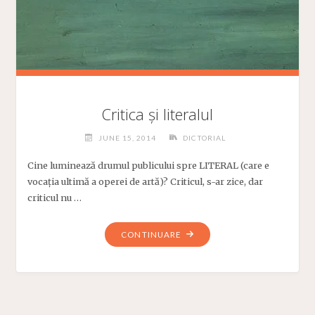
Critica și literalul
JUNE 15, 2014
DICTORIAL
Cine luminează drumul publicului spre LITERAL (care e
vocația ultimă a operei de artă)? Criticul, s-ar zice, dar
criticul nu …
"CRITICA
CONTINUARE
ȘI
LITERALUL"