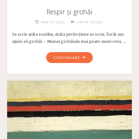
Respir și grohăi
MAY 14, 2015
TEXTE CRUDE
Se scrie atâta reziduu, Atâta perfecțiune se scrie, Încât am
ajuns să grohăi – Numai grohăiala mai poate numi ceva, …
"RESPIR
CONTINUARE
ȘI
GROHĂI"