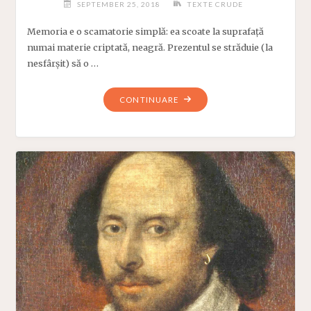
SEPTEMBER 25, 2018
TEXTE CRUDE
Memoria e o scamatorie simplă: ea scoate la suprafață
numai materie criptată, neagră. Prezentul se străduie (la
nesfârșit) să o …
"UCIGAȘII
CONTINUARE
DE
MEMORIE"