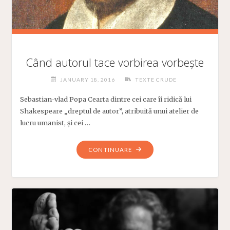
Când autorul tace vorbirea vorbește
JANUARY 18, 2016
TEXTE CRUDE
Sebastian-vlad Popa Cearta dintre cei care îi ridică lui
Shakespeare „dreptul de autor”, atribuită unui atelier de
lucru umanist, și cei …
"CÂND
CONTINUARE
AUTORUL
TACE
VORBIREA
VORBEȘTE"