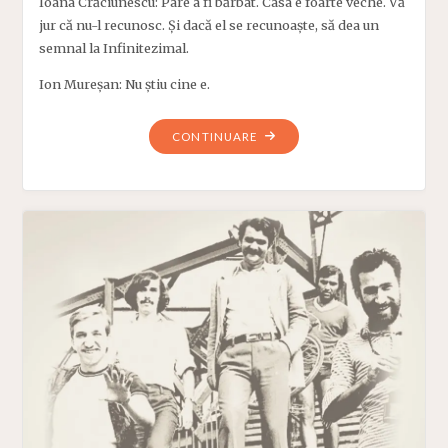
Ioana Crăciunescu: Pare a fi bărbat. Casa e foarte veche. Vă
jur că nu-l recunosc. Și dacă el se recunoaște, să dea un
semnal la Infinitezimal.
Ion Mureșan: Nu știu cine e.
"IOANA
CONTINUARE
CRĂCIUNESCU
ÎL
ÎNSOȚEȘTE
PE
POETUL
ION
MUREȘAN…"