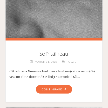
O
FOLOSEȘTI
CA
PE
UN
BUN
AL
TĂU."
Se întâlneau
MARCH 31, 2021
POEZIE
Către Ioana Numai ochiul meu a fost mușcat de natură Să
vezi un cîine dormind Ce liniște a muzicii! Să …
"SE
CONTINUARE
ÎNTÂLNEAU"