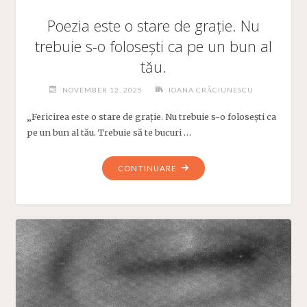
Poezia este o stare de grație. Nu
trebuie s-o folosești ca pe un bun al
tău.
NOVEMBER 12, 2025
IOANA CRĂCIUNESCU
„Fericirea este o stare de grație. Nu trebuie s-o folosești ca
pe un bun al tău. Trebuie să te bucuri …
"POEZIA
CONTINUARE
ESTE
O
STARE
DE
GRAȚIE.
NU
TREBUIE
S-