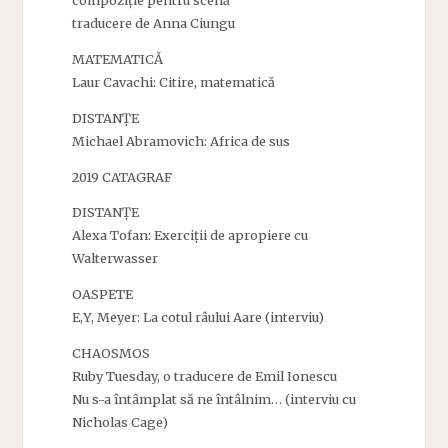
compoziție pentru scenă
traducere de Anna Ciungu
MATEMATICĂ
Laur Cavachi: Citire, matematică
DISTANȚE
Michael Abramovich: Africa de sus
2019 CATAGRAF
DISTANȚE
Alexa Tofan: Exerciții de apropiere cu
Walterwasser
OASPETE
E,Y, Meyer: La cotul râului Aare (interviu)
CHAOSMOS
Ruby Tuesday, o traducere de Emil Ionescu
Nu s-a întâmplat să ne întâlnim… (interviu cu
Nicholas Cage)