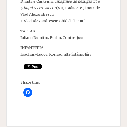
Dimitrie Cantemir:
Imaginea de nezugrăvit a
științei sacro-sancte
(VI), traducere și note de
Vlad Alexandrescu
+ Vlad Alexandrescu: Ghid de lectură
TARTAR
Iuliana Dumitru: Berlin. Contre-jour
INFANTERIA
Ioachim-Tudor: Konrad, alte întâmplări
Share this: