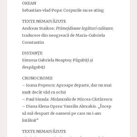
OKEAN
Sebastian-vlad Popa: Corpurile nu se ating
TEXTE NEMAIVĂZUTE
Andreas Staikos:
Primejdioase legături culinare
,
traducere din neogreacă de Maria-Gabriela
Constantin
DISTANȚE
Simona Gabriela Noapteș: Păgubiți și
despăgubiți
CRONOCROMII
– Ioana Popescu: Aproape departe, dar nu mai
mult decât văd cu ochii
– Paul Simula:
Melancolia
de Mircea Cărtărescu
– Diana Elena Oprea: Vassilis Alexakis. „Încep
să mă despart de oameni pe care nu i-am
întâlnit”
TEXTE NEMAIVĂZUTE