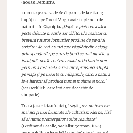
(acelaşi Derblich).
Frumuseţea se vede de departe, de la Filaret;
bogăţia – pe Podul Mogoşoaiei; splendorile
naturii – în Cişmigiu:
„După ce pietonul a sărit
peste diferite mocirle, iar călătorul a rezistat cu
bravură tuturor loviturilor produse de pavajul
stricător de roţi, atunci este răsplătit din belşug
prin spendorile pe care de bună seamă nu şi le-a
închipuit aici, în centrul oraşului. Un horticultor
german a fost acela care a întreprins aici o luptă
pe viaţă şi pe moarte cu mlaştinile, cărora natura
le-a hărăzit să producă numai molime şi noroi”
(tot Derblich, care îmi este deosebit de
simpatic).
Toată ţara e bizară: aici găseşti „
rezultatele cele
mai noi şi mai înaintate ale culturii moderne, fără
să ai nimic premergător acelor rezultate”
(Ferdinand Lasalle, socialist german, 1856).
Permeabilitate istorică la mode? Viteză mare de