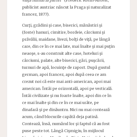
viaţa numai la parter”
(Frédéric Kohn-Abrest,
publicist austriac născut la Praga şi naturalizat
francez, 1877).
Curţi, grădini şi case, biserici, mănăstiri şi
(foste) hanuri, cimitire, bordeie, cârciumi şi
prăvălii, maidane, livezi, bolţi de viţă, pe lângă
care, din ce în ce mai late, mai înalte şi mai puţin
neaoşe, s-au construit alte case, hoteluri şi
cârciumi, palate, alte biserici, gări, puşcării,
turnuri de apă, locuinţe de raport. După gustul
german, apoi francez, apoi după ceea ce am
crezut noi că este mai anti-american, apoi mai
american. Întâi pe orizontală, apoi pe verticală.
Întâi civilizate şi nu foarte înalte, apoi din ce în
ce mai înalte şi din ce în ce mai urâte, pe
dinafară şi pe dinăuntru. Nici nu mai contează
acum, când blocurile capătă deja patină.
Contează, însă, numărul lor şi faptul că au fost
puse peste tot. Lângă Cişmigiu, în mijlocul