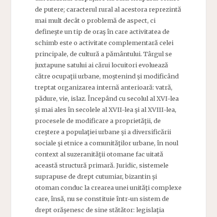
de putere; caracterul rural al acestora reprezintă
mai mult decât o problemă de aspect, ci
defineşte un tip de oraş în care activitatea de
schimb este o activitate complementară celei
principale, de cultură a pământului. Târgul se
juxtapune satului ai cărui locuitori evoluează
către ocupaţii urbane, moştenind şi modificând
treptat organizarea internă anterioară: vatră,
pădure, vie, islaz. Începând cu secolul al XVI-lea
şi mai ales în secolele al XVII-lea şi al XVIII-lea,
procesele de modificare a proprietăţii, de
creştere a populaţiei urbane şi a diversificării
sociale şi etnice a comunităţilor urbane, în noul
context al suzeranităţii otomane fac uitată
această structură primară. Juridic, sistemele
suprapuse de drept cutumiar, bizantin şi
otoman conduc la crearea unei unităţi complexe
care, însă, nu se constituie într-un sistem de
drept orăşenesc de sine stătător: legislaţia