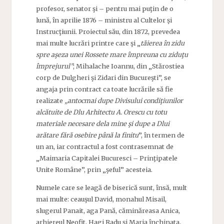
profesor, senator şi – pentru mai puţin de o
lună, în aprilie 1876 – ministru al Cultelor şi
Instrucţiunii. Proiectul său, din 1872, prevedea
mai multe lucrări printre care şi „
tăierea în zidu
spre aşeza unei Rossete mare împreuna cu ziduţu
împrejurul”
; Mihalache Ioannu, din „Stărostiea
corp de Dulgheri şi Zidari din Bucureşti”, se
angaja prin contract ca toate lucrările să fie
realizate
„antocmai dupe Divisului condiţiunilor
alcătuite de Dlu Arhitectu A. Orescu cu totu
materiale necesare dela mine şi dupe a Dlui
arătare fără osebire până la finitu
”, în termen de
un an, iar contractul a fost contrasemnat de
„Maimaria Capitalei Bucuresci – Prinţipatele
Unite Române”, prin „şeful” acesteia.
Numele care se leagă de biserică sunt, însă, mult
mai multe: ceauşul David, monahul Misail,
slugerul Panait, aga Pană, căminăreasa Anica,
arhiereul Neofit, Hagi Radu şi Maria închinata,