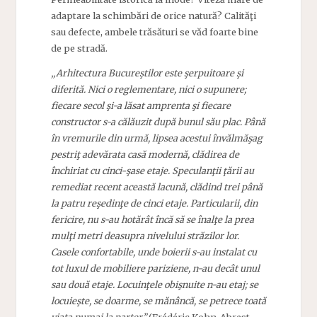
adaptare la schimbări de orice natură? Calităţi
sau defecte, ambele trăsături se văd foarte bine
de pe stradă.
„Arhitectura Bucureştilor este şerpuitoare şi
diferită. Nici o reglementare, nici o supunere;
fiecare secol şi-a lăsat amprenta şi fiecare
constructor s-a călăuzit după bunul său plac. Până
în vremurile din urmă, lipsea acestui învălmăşag
pestriţ adevărata casă modernă, clădirea de
închiriat cu cinci-şase etaje. Speculanţii ţării au
remediat recent această lacună, clădind trei până
la patru reşedinţe de cinci etaje. Particularii, din
fericire, nu s-au hotărât încă să se înalţe la prea
mulţi metri deasupra nivelului străzilor lor.
Casele confortabile, unde boierii s-au instalat cu
tot luxul de mobiliere pariziene, n-au decât unul
sau două etaje. Locuinţele obişnuite n-au etaj; se
locuieşte, se doarme, se mănâncă, se petrece toată