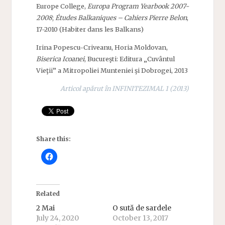
Europe College,
Europa Program Yearbook 2007-
2008
;
Études Balkaniques – Cahiers Pierre Belon
,
17-2010 (Habiter dans les Balkans)
Irina Popescu-Criveanu, Horia Moldovan,
Biserica Icoanei
, Bucureşti: Editura „Cuvântul
Vieţii” a Mitropoliei Munteniei şi Dobrogei, 2013
Articol apărut în INFINITEZIMAL 1 (2013)
Share this:
Related
2 Mai
O sută de sardele
July 24, 2020
October 13, 2017