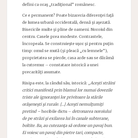
defini ca oraş „tradiţional” românesc.
Ce e permanent? Poate bizareria diferenţei faţă
de lumea urbană occidentală, densă şi aşezată.
Bisericile multe şi pline de oameni. Noroiul din
centru. Casele prea modeste. Contrastele,
încropeala. Se construieşte uşor şi pentru puţin
timp: omul se mută (şi pleacă „cu lemnele”),
proprietatea se pierde, casa arde sau se dărâmă
la cutremur – constatare istorică a unei
precarităţi asumate.
Risipa este, la rândul său, istorică:
„Aceşti străini
critici manifestă prin blamul lor numai dovezile
triste ale ignoranţei lor privitoare la stările
orăşeneşti şi rurale. […] Aceşti nemulţumiţi
pretind –
horibile dictu –
detronarea noroiului
de pe străzi şi exilarea lui în canale subterane,
boltite. Ba, au cutezanţa să ordone un pavaj bun.
Ei voiesc un pavaj din pietre tari, compacte,