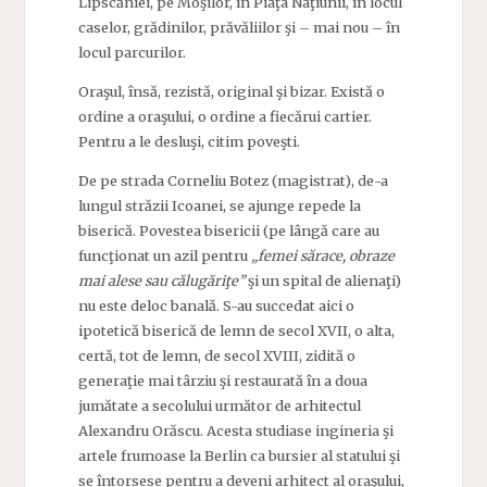
Lipscăniei, pe Moşilor, în Piaţa Naţiunii, în locul
caselor, grădinilor, prăvăliilor şi – mai nou – în
locul parcurilor.
Oraşul, însă, rezistă, original şi bizar. Există o
ordine a oraşului, o ordine a fiecărui cartier.
Pentru a le desluşi, citim poveşti.
De pe strada Corneliu Botez (magistrat), de-a
lungul străzii Icoanei, se ajunge repede la
biserică. Povestea bisericii (pe lângă care au
funcţionat un azil pentru
„femei sărace, obraze
mai alese sau călugăriţe”
şi un spital de alienaţi)
nu este deloc banală. S-au succedat aici o
ipotetică biserică de lemn de secol XVII, o alta,
certă, tot de lemn, de secol XVIII, zidită o
generaţie mai târziu şi restaurată în a doua
jumătate a secolului următor de arhitectul
Alexandru Orăscu. Acesta studiase ingineria şi
artele frumoase la Berlin ca bursier al statului şi
se întorsese pentru a deveni arhitect al oraşului,