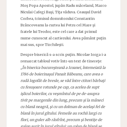
Moş Popa Apostol, jupân Radu măcelarul, Marco
Niculai Cafegi Başi, Tiţa văduva. Ceauşul David
Corbea, trimisul domnitorului Constantin
Brâncoveanu la curtea lui Petru cel Mare şi
fratele lui Teodor, este cel care a dat primul
nume cunoscut al cartierului. Avea pământ puţin
mai sus, spre Tirchileşti.
Despre biserică s-a scris puţin. Nicolae Iorga i-a
remarcat tabloul votiv într-un text de tinereţe:
„În biserica bucureşteană a Icoanei, întemeiată la
1786 de boierinaşul Panait Băbeanu, care avea o
rudă logofăt de bresle, se văd între ctitori bărbaţi
cu fesuşoare rotunde pe cap, ca acelea de supt
işlicul boierilor, cu veşmîntul de pe de-asupra
tivit pe margenile din lung, precum şi la mâneci
cu blană neagră, şi cu un dolman de acelaşi fel de
blană în jurul gîtului. Femeile au rochii largi cu
flori, un guler alb răsfrînt, precum şi bentiţe de
galon aurit în jurul gîtului; un colan de blană se