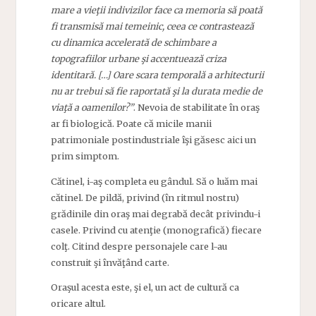
mare a vieţii indivizilor face ca memoria să poată
fi transmisă mai temeinic, ceea ce contrastează
cu dinamica accelerată de schimbare a
topografiilor urbane şi accentuează criza
identitară. […] Oare scara temporală a arhitecturii
nu ar trebui să fie raportată şi la durata medie de
viaţă a oamenilor?”
. Nevoia de stabilitate în oraş
ar fi biologică. Poate că micile manii
patrimoniale postindustriale îşi găsesc aici un
prim simptom.
Cătinel, i-aş completa eu gândul. Să o luăm mai
cătinel. De pildă, privind (în ritmul nostru)
grădinile din oraş mai degrabă decât privindu-i
casele. Privind cu atenţie (monografică) fiecare
colţ. Citind despre personajele care l-au
construit şi învăţând carte.
Oraşul acesta este, şi el, un act de cultură ca
oricare altul.