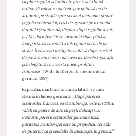
cioplite regulat şi îmbinate precis şi în bună
ordine. Ei voiesc ca pietrele pavajului să nu fie
aruncate pe stradă spre necazul pietonilor şi spre
paguba vehiculelor, ci să fie aşezate pe o temelie
durabilă şi uniformă, dispuse după regulile artei.
[…] Da, dorinţele lor se încumetă chiar până la
îndepărtarea cuvenită a întregului noroi de pe
străzi. Însă aceşti instigatori uită că după o astfel
de pavare bună n-ar mai avea loc desele reparaţii
şi în legătură cu aceasta unele profituri
frumoase”
(Wilhelm Derblich, medic militar
german, 1857).
Reputaţia, mai bună în lumea latină, se cam
clatină în lumea germană:
„După părerea
scriitorilor francezi, ea [Dâmboviţa] este un Tibru
valah cu paiete de aur, cu peşti delicaţi […].
Conform părerii scriitorilor germani însă,
puritatea Dâmboviţei este un prejudiciu tot atât
de puternic ca şi celelalte în Bucureşti, în general”