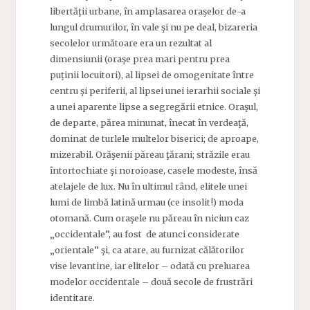
libertăţii urbane, în amplasarea oraşelor de-a
lungul drumurilor, în vale şi nu pe deal, bizareria
secolelor următoare era un rezultat al
dimensiunii (oraşe prea mari pentru prea
puţinii locuitori), al lipsei de omogenitate între
centru şi periferii, al lipsei unei ierarhii sociale şi
a unei aparente lipse a segregării etnice. Oraşul,
de departe, părea minunat, înecat în verdeaţă,
dominat de turlele multelor biserici; de aproape,
mizerabil. Orăşenii păreau ţărani; străzile erau
întortochiate şi noroioase, casele modeste, însă
atelajele de lux. Nu în ultimul rând, elitele unei
lumi de limbă latină urmau (ce insolit!) moda
otomană. Cum oraşele nu păreau în niciun caz
„occidentale”, au fost de atunci considerate
„orientale” şi, ca atare, au furnizat călătorilor
vise levantine, iar elitelor – odată cu preluarea
modelor occidentale – două secole de frustrări
identitare.