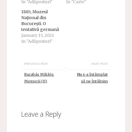
In "Adăposturi"
In "Carte"
1885, Muzeul
Național din
București. O
tentativă germană
January 15, 2021
In "Adăposturi"
PREVIOUS POST
NEXT POST
Barabás Miklós:
Nu s-a întâmplat
Memorii (II)
să ne întâlnim
Leave a Reply