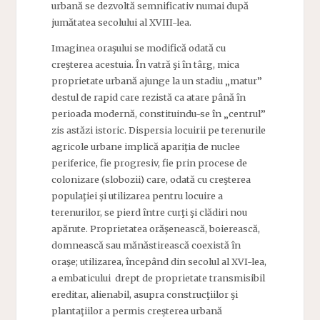
urbană se dezvoltă semnificativ numai după
jumătatea secolului al XVIII-lea.
Imaginea oraşului se modifică odată cu
creşterea acestuia. În vatră şi în târg, mica
proprietate urbană ajunge la un stadiu „matur”
destul de rapid care rezistă ca atare până în
perioada modernă, constituindu-se în „centrul”
zis astăzi istoric. Dispersia locuirii pe terenurile
agricole urbane implică apariţia de nuclee
periferice, fie progresiv, fie prin procese de
colonizare (slobozii) care, odată cu creşterea
populaţiei şi utilizarea pentru locuire a
terenurilor, se pierd între curţi şi clădiri nou
apărute. Proprietatea orăşenească, boierească,
domnească sau mănăstirească coexistă în
oraşe; utilizarea, începând din secolul al XVI-lea,
a embaticului drept de proprietate transmisibil
ereditar, alienabil, asupra construcţiilor şi
plantaţiilor a permis creşterea urbană