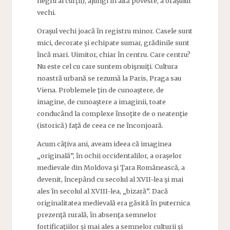
negru al curţii), ajungi în altă poveste, a oraşului
vechi.
Oraşul vechi joacă în registru minor. Casele sunt
mici, decorate şi echipate sumar, grădinile sunt
încă mari. Uimitor, chiar în centru. Care centru?
Nu este cel cu care suntem obişnuiţi. Cultura
noastră urbană se rezumă la Paris, Praga sau
Viena. Problemele ţin de cunoaştere, de
imagine, de cunoaştere a imaginii, toate
conducând la complexe însoţite de o neatenţie
(istorică) faţă de ceea ce ne înconjoară.
Acum câţiva ani, aveam ideea că imaginea
„originală”, în ochii occidentalilor, a oraşelor
medievale din Moldova şi Ţara Românească, a
devenit, începând cu secolul al XVII-lea şi mai
ales în secolul al XVIII-lea, „bizară”. Dacă
originalitatea medievală era găsită în puternica
prezenţă rurală, în absenţa semnelor
fortificaţiilor şi mai ales a semnelor culturii şi