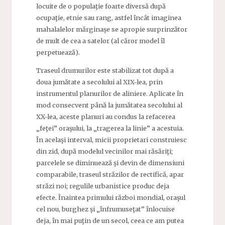
locuite de o populaţie foarte diversă după
ocupaţie, etnie sau rang, astfel încât imaginea
mahalalelor mărginaşe se apropie surprinzător
de mult de cea a satelor (al căror model îl
perpetuează).
Traseul drumurilor este stabilizat tot după a
doua jumătate a secolului al XIX-lea, prin
instrumentul planurilor de aliniere. Aplicate în
mod consecvent până la jumătatea secolului al
XX-lea, aceste planuri au condus la refacerea
„feţei” oraşului, la „tragerea la linie” a acestuia.
În acelaşi interval, micii proprietari construiesc
din zid, după modelul vecinilor mai răsăriţi;
parcelele se diminuează şi devin de dimensiuni
comparabile, traseul străzilor de rectifică, apar
străzi noi; regulile urbanistice produc deja
efecte. Înaintea primului război mondial, oraşul
cel nou, burghez şi „înfrumuseţat” înlocuise
deja, în mai puţin de un secol, ceea ce am putea