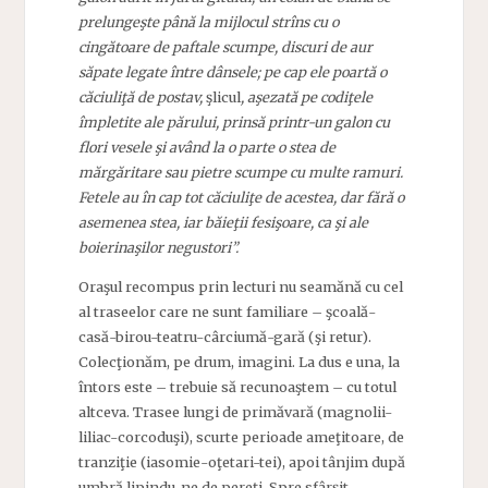
prelungeşte până la mijlocul strîns cu o
cingătoare de paftale scumpe, discuri de aur
săpate legate între dânsele; pe cap ele poartă o
căciuliţă de postav,
şlicul
, aşezată pe codiţele
împletite ale părului, prinsă printr-un galon cu
flori vesele şi având la o parte o stea de
mărgăritare sau pietre scumpe cu multe ramuri.
Fetele au în cap tot căciuliţe de acestea, dar fără o
asemenea stea, iar băieţii fesişoare, ca şi ale
boierinaşilor negustori”.
Oraşul recompus prin lecturi nu seamănă cu cel
al traseelor care ne sunt familiare – şcoală-
casă-birou-teatru-cârciumă-gară (şi retur).
Colecţionăm, pe drum, imagini. La dus e una, la
întors este – trebuie să recunoaştem – cu totul
altceva. Trasee lungi de primăvară (magnolii-
liliac-corcoduşi), scurte perioade ameţitoare, de
tranziţie (iasomie-oţetari-tei), apoi tânjim după
umbră lipindu-ne de pereţi. Spre sfârşit,