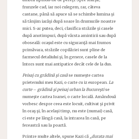
frunzele cad, iar noi culegem, rar, câteva
castane, până să apuce să se schimbe lumina şi
să tânjim iarăşi după soare în drumurile noastre
mici. S-ar putea, deci, clasifica străzile şi casele
după anotimpuri, după vârsta amintirii sau după
oboseală: oraşul este cu siguranţă mai frumos
primăvara, străzile copilăriei sunt pline de
farmecul detaliului şi, în genere, casele de la
întors sunt mai antipatice decât cele de la dus.
Peisaj cu grădină şi casă
se numeşte cartea
prietenului meu Kazi, o carte cu iz european.
La
curte
–
grădină şi peisaj urban la Bucureşti
se
numeşte cartea Ioanei, o carte locală. Amândouă
vorbesc despre ceea este locuit, cultivat şi privit
în oraş şi, în acelaşi timp, nu este (numai) casă,
ci este pe lângă casă, la intrarea în casă, pe
fereastră sau la poartă.
Printre multe altele, spune Kazi că
„durata mai