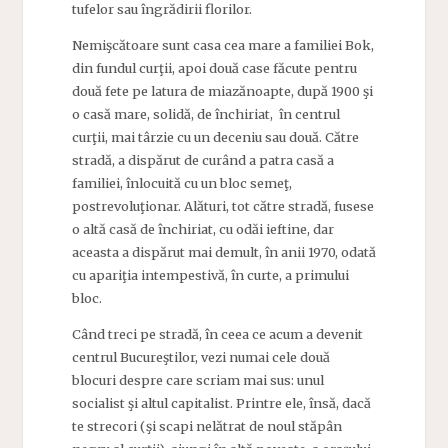
tufelor sau îngrădirii florilor.
Nemişcătoare sunt casa cea mare a familiei Bok,
din fundul curţii, apoi două case făcute pentru
două fete pe latura de miazănoapte, după 1900 şi
o casă mare, solidă, de închiriat, în centrul
curţii, mai târzie cu un deceniu sau două. Către
stradă, a dispărut de curând a patra casă a
familiei, înlocuită cu un bloc semeţ,
postrevoluţionar. Alături, tot către stradă, fusese
o altă casă de închiriat, cu odăi ieftine, dar
aceasta a dispărut mai demult, în anii 1970, odată
cu apariţia intempestivă, în curte, a primului
bloc.
Când treci pe stradă, în ceea ce acum a devenit
centrul Bucureştilor, vezi numai cele două
blocuri despre care scriam mai sus: unul
socialist şi altul capitalist. Printre ele, însă, dacă
te strecori (şi scapi nelătrat de noul stăpân