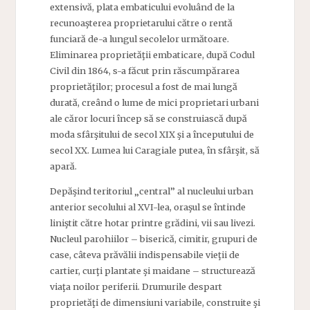
extensivă, plata embaticului evoluând de la
recunoaşterea proprietarului către o rentă
funciară de-a lungul secolelor următoare.
Eliminarea proprietăţii embaticare, după Codul
Civil din 1864, s-a făcut prin răscumpărarea
proprietăţilor; procesul a fost de mai lungă
durată, creând o lume de mici proprietari urbani
ale căror locuri încep să se construiască după
moda sfârşitului de secol XIX şi a începutului de
secol XX. Lumea lui Caragiale putea, în sfârşit, să
apară.
Depăşind teritoriul „central” al nucleului urban
anterior secolului al XVI-lea, oraşul se întinde
liniştit către hotar printre grădini, vii sau livezi.
Nucleul parohiilor – biserică, cimitir, grupuri de
case, câteva prăvălii indispensabile vieţii de
cartier, curţi plantate şi maidane – structurează
viaţa noilor periferii. Drumurile despart
proprietăţi de dimensiuni variabile, construite şi