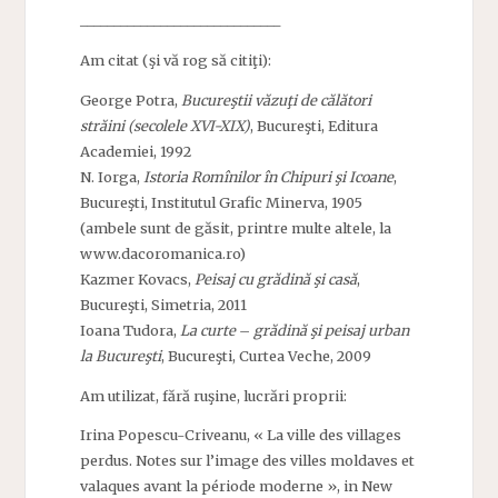
______________________________
Am citat (şi vă rog să citiţi):
George Potra,
Bucureştii văzuţi de călători
străini (secolele XVI-XIX)
, Bucureşti, Editura
Academiei, 1992
N. Iorga,
Istoria Romînilor în Chipuri şi Icoane
,
Bucureşti, Institutul Grafic Minerva, 1905
(ambele sunt de găsit, printre multe altele, la
www.dacoromanica.ro)
Kazmer Kovacs,
Peisaj cu grădină şi casă
,
Bucureşti, Simetria, 2011
Ioana Tudora,
La curte
–
grădină şi peisaj urban
la Bucureşti
, Bucureşti, Curtea Veche, 2009
Am utilizat, fără ruşine, lucrări proprii:
Irina Popescu-Criveanu, « La ville des villages
perdus. Notes sur l’image des villes moldaves et
valaques avant la période moderne », in New