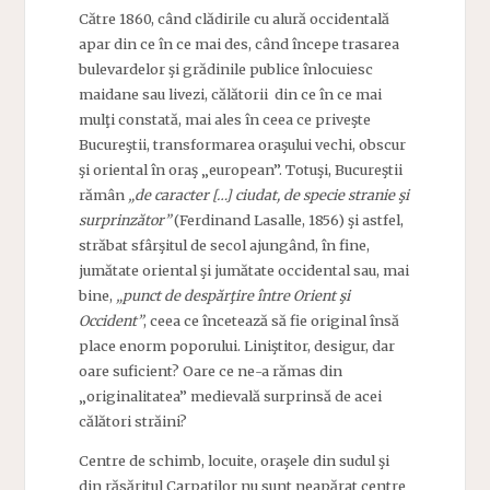
Către 1860, când clădirile cu alură occidentală
apar din ce în ce mai des, când începe trasarea
bulevardelor şi grădinile publice înlocuiesc
maidane sau livezi, călătorii din ce în ce mai
mulţi constată, mai ales în ceea ce priveşte
Bucureştii, transformarea oraşului vechi, obscur
şi oriental în oraş „european”. Totuşi, Bucureştii
rămân
„de caracter […] ciudat, de specie stranie şi
surprinzător”
(Ferdinand Lasalle, 1856) şi astfel,
străbat sfârşitul de secol ajungând, în fine,
jumătate oriental şi jumătate occidental sau, mai
bine,
„punct de despărţire între Orient şi
Occident”
, ceea ce încetează să fie original însă
place enorm poporului. Liniştitor, desigur, dar
oare suficient? Oare ce ne-a rămas din
„originalitatea” medievală surprinsă de acei
călători străini?
Centre de schimb, locuite, oraşele din sudul şi
din răsăritul Carpaţilor nu sunt neapărat centre