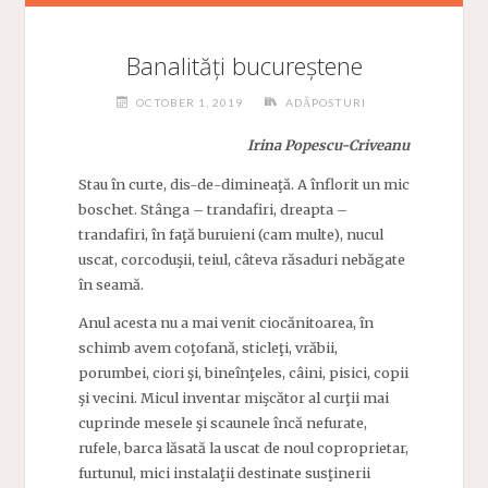
Banalități bucureștene
OCTOBER 1, 2019
ADĂPOSTURI
Irina Popescu-Criveanu
Stau în curte, dis-de-dimineaţă. A înflorit un mic
boschet. Stânga – trandafiri, dreapta –
trandafiri, în faţă buruieni (cam multe), nucul
uscat, corcoduşii, teiul, câteva răsaduri nebăgate
în seamă.
Anul acesta nu a mai venit ciocănitoarea, în
schimb avem coţofană, sticleţi, vrăbii,
porumbei, ciori şi, bineînţeles, câini, pisici, copii
şi vecini. Micul inventar mişcător al curţii mai
cuprinde mesele şi scaunele încă nefurate,
rufele, barca lăsată la uscat de noul coproprietar,
furtunul, mici instalaţii destinate susţinerii