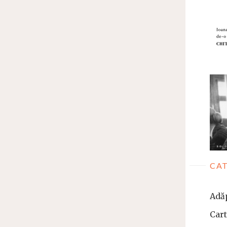
CAT
Adă
Car