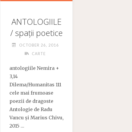
ANTOLOGIILE
/ spații poetice
OCTOBER 26, 2016
CARTE
antologiile Nemira +
3,14
Dilema/Humanitas 111
cele mai frumoase
poezii de dragoste
Antologie de Radu
Vancu și Marius Chivu,
2015 …