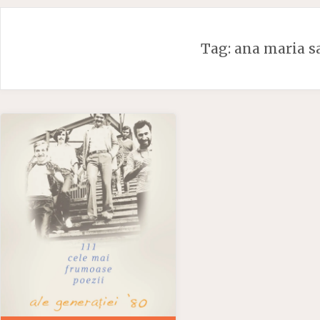
Skip
to
Tag:
ana maria 
content