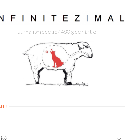
Jurnalism poetic / 480 g de hârtie
NU
ivă