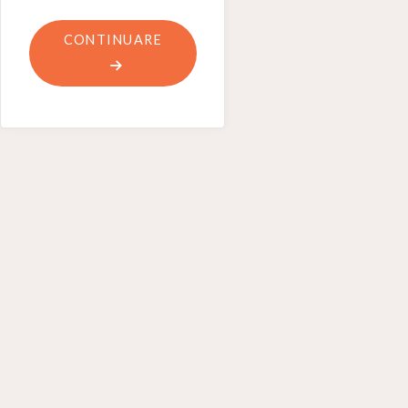
"ANTOLOGIILE
CONTINUARE
/
SPAȚII
POETICE"