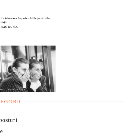
EGORII
posturi
te