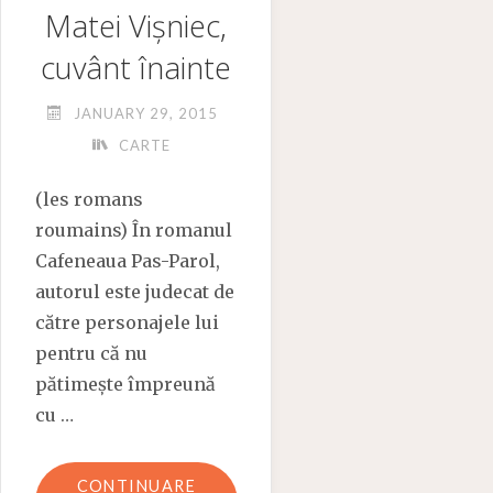
Matei Vișniec,
cuvânt înainte
JANUARY 29, 2015
CARTE
(les romans
roumains) În romanul
Cafeneaua Pas-Parol,
autorul este judecat de
către personajele lui
pentru că nu
pătimește împreună
cu …
"MATEI
CONTINUARE