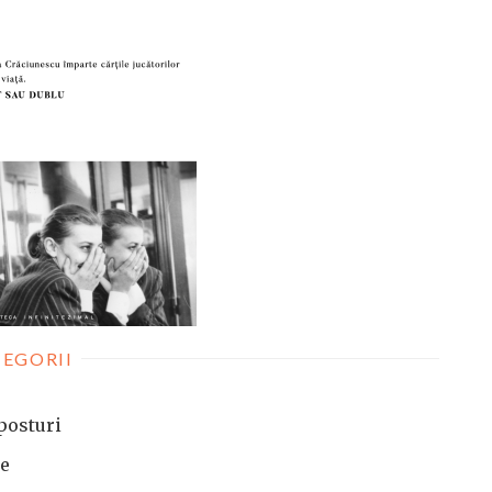
EGORII
posturi
te