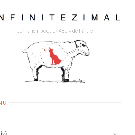
Jurnalism poetic / 480 g de hârtie
NU
ivă