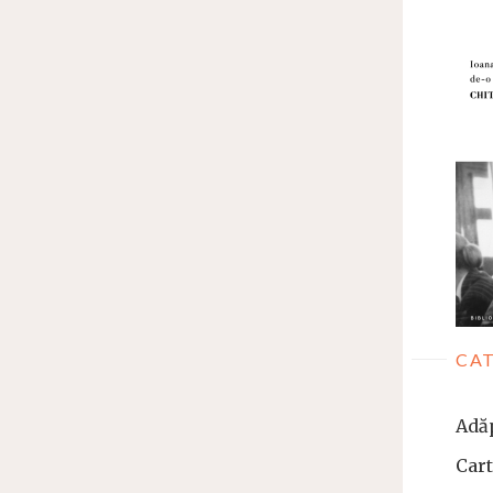
CAT
Adă
Car