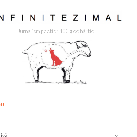
Jurnalism poetic / 480 g de hârtie
NU
ivă