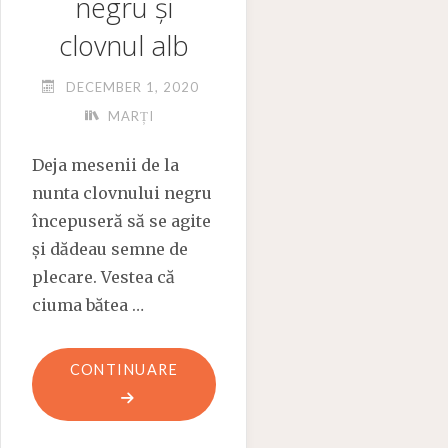
negru și
clovnul alb
DECEMBER 1, 2020
MARȚI
Deja mesenii de la
nunta clovnului negru
începuseră să se agite
și dădeau semne de
plecare. Vestea că
ciuma bătea …
"MARȚI:
CONTINUARE
CLOVNUL
NEGRU