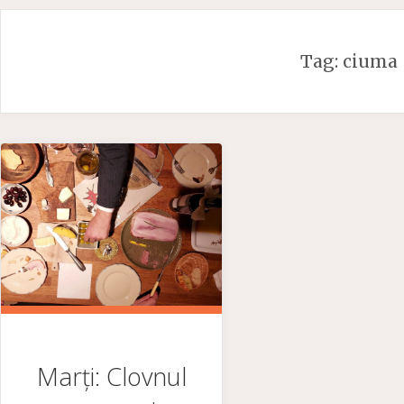
Skip
to
Tag:
ciuma
content
Marți: Clovnul