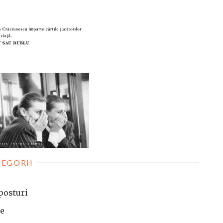
EGORII
posturi
te