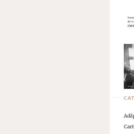
CAT
Adă
Car