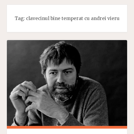
Tag:
clavecinul bine temperat cu andrei vieru