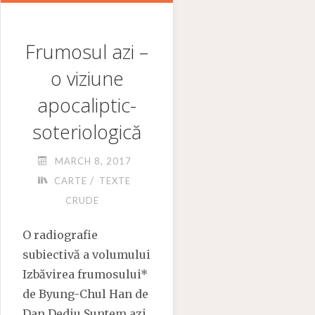
Frumosul azi –
o viziune
apocaliptic-
soteriologică
MARCH 8, 2017
/
CARTE
TEXTE
CRUDE
O radiografie
subiectivă a volumului
Izbăvirea frumosului*
de Byung-Chul Han de
Dan Dediu Suntem azi