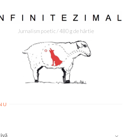
Jurnalism poetic / 480 g de hârtie
NU
ivă