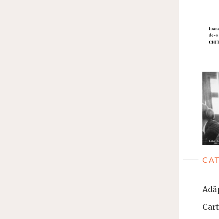
CAT
Adă
Car