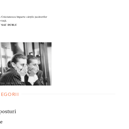
EGORII
posturi
te