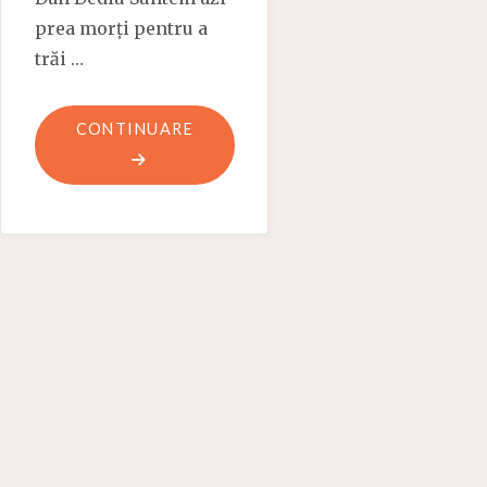
prea morți pentru a
trăi …
"FRUMOSUL
CONTINUARE
AZI
–
O
VIZIUNE
APOCALIPTIC-
SOTERIOLOGICĂ"