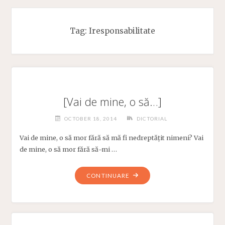
Tag:
Iresponsabilitate
[Vai de mine, o să…]
OCTOBER 18, 2014
DICTORIAL
Vai de mine, o să mor fără să mă fi nedreptățit nimeni? Vai
de mine, o să mor fără să-mi …
"
CONTINUARE
[VAI
DE
MINE,
O