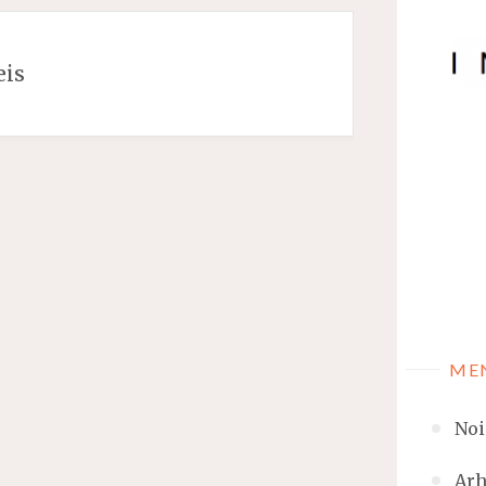
eis
ME
Noi
Arh