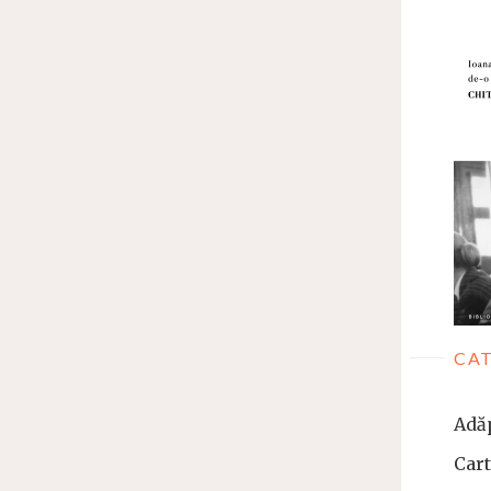
CAT
Adă
Car