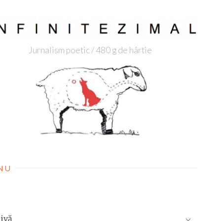
Jurnalism poetic / 480 g de hârtie
NU
ivă