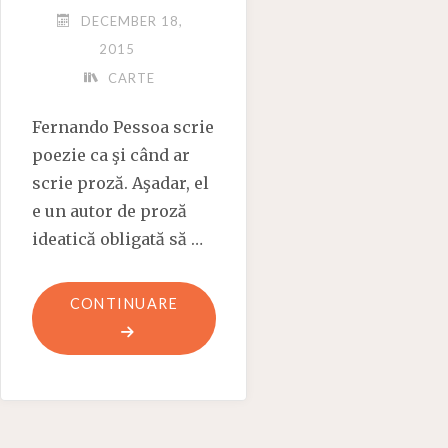
DECEMBER 18,
2015
CARTE
Fernando Pessoa scrie
poezie ca şi când ar
scrie proză. Aşadar, el
e un autor de proză
ideatică obligată să …
"FERNANDO
CONTINUARE
PESSOA,
POET
AL
LITERALULUI"