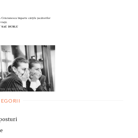
EGORII
posturi
te