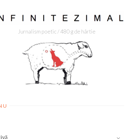
Jurnalism poetic / 480 g de hârtie
NU
ivă