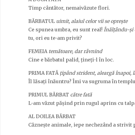
Timp cântător, nemaivăzute flori.
BĂRBATUL
uimit, alaiul celor vii se oprește
Ce spunea umbra, eu sunt real!
Înălțându-și 
tu, ori eu te-am privit?
FEMEIA
temătoare, dar râvnind
Cine e bărbatul palid, țineți-l în loc.
PRIMA FATĂ
țipând strident, aleargă înapoi, l
Îl lăsați înăuntru? Îmi va sugruma în templu
PRIMUL BĂRBAT
către fată
L-am văzut pășind prin rugul aprins cu talpa
AL DOILEA BĂRBAT
Căznește animale, iepe nechezând a strivit 