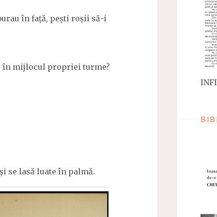
rau în față, pești roșii să-i
, în mijlocul propriei turme?
INFI
BIB
și se lasă luate în palmă.