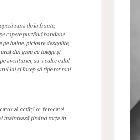
coperă rana de la frunte,
e, pe capete purtând bandane
e pe haine, picioare dezgolite,
 urcă din greu cu toiege și
 pe aventurier, să-i culce calul
rul lui și încep să țipe tot mai
cator al cetăților ferecate!
l înaintează ținând torța în