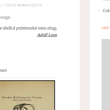
/
E
TEXTE NEMAIVĂZUTE
Col
iungu
INF
e dedică prietenului meu drag,
Adolf Loos
emei