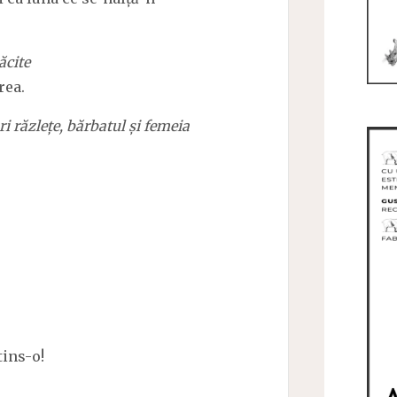
ăcite
rea.
i răzlețe, bărbatul și femeia
tins-o!