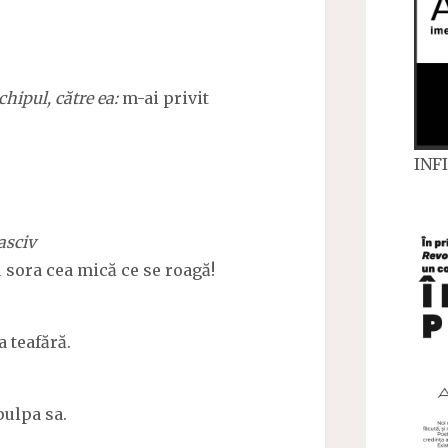
chipul, către ea:
m-ai privit
INFI
asciv
 sora cea mică ce se roagă!
 teafără.
pulpa sa.