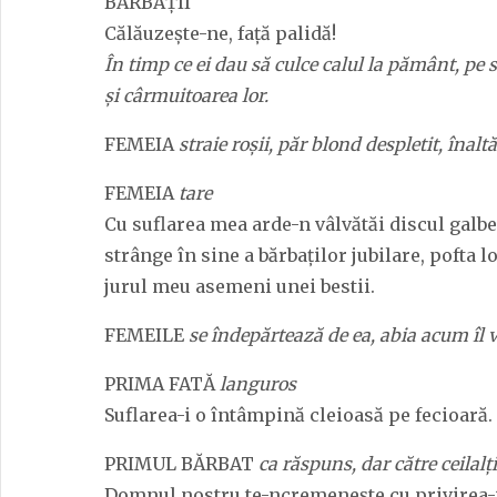
BĂRBAȚII
Călăuzește-ne, față palidă!
În timp ce ei dau să culce calul la pământ, pe 
și cârmuitoarea lor.
FEMEIA
straie roșii, păr blond despletit, înaltă
FEMEIA
tare
Cu suflarea mea arde-n vâlvătăi discul galbe
strânge în sine a bărbaților jubilare, pofta lo
jurul meu asemeni unei bestii.
FEMEILE
se îndepărtează de ea, abia acum îl 
PRIMA FATĂ
languros
Suflarea-i o întâmpină cleioasă pe fecioară.
PRIMUL BĂRBAT
ca răspuns, dar către ceilalți
Domnul nostru te-ncremenește cu privirea-i