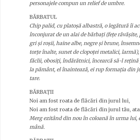
personajele compun un relief de umbre.
BĂRBATUL
Chip palid, cu platoșă albastră, o legătură îi a
înconjurat de un alai de bărbați (fețe răvășit
gri și roșii, haine albe, negre și brune, însemn
torțe înalte, sunet de clopoței metalici, larmă),
făclii, obosiți, îndărătnici, încearcă să-l rețină
la pământ, el înaintează, ei rup formația din ju
tare.
BĂRBAȚII
Noi am fost roata de flăcări din jurul lui,
Noi am fost roata de flăcări din jurul tău, ata
Merg ezitând din nou în coloană în urma lui, e
mână.