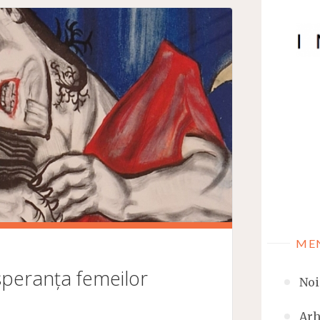
ME
speranța femeilor
Noi
Arh