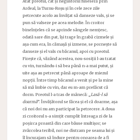
Atât preotul, cât și negustorul fuseseră prin
Ardeal, la Turnu-Roșu și în cele zece zile
petrecute acolo au învățat să danseze vals, și se
pun să valseze pe acea melodie. În croitor
bineînțeles că se aprinde sângele nemțesc,
odată sare din pat, își trage în grabă cizmele și
așa cum era, în cămașă și izmene, se pornește să
danseze și el vals cu băcanul, apoi cu preotul.
Firește că, văzând acestea, nou-sosiții l-au tratat
cu vin, turnându-i să bea până n-a mai putut, și
uite așa au petrecut până aproape de miezul
nopții. Între timp băcanul a venit și pe la mine
să mă îmbie cu vin, dar eu m-am prefăcut că
dorm. Preotul l-a tras de mânecă: „
Lasă-l să
doarmă
”
. Învățătorul se făcea și el că doarme, așa
că noi doi nu am participat la petrecere. A doua
zi croitorul s-a simțit cumplit întreaga zi de la
poșirca proastă din care băuse multișor; se
zvârcolea teribil, noi ne distram pe seama lui și
îl încurajam să îndure pentru onoarea de a fi