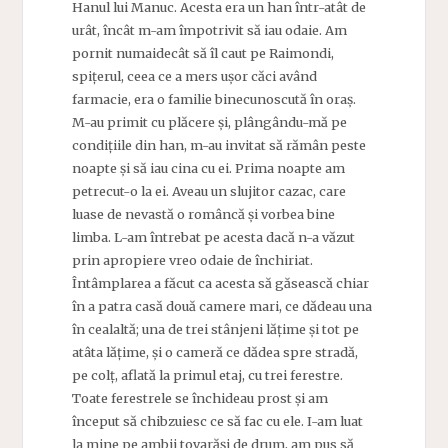
Hanul lui Manuc. Acesta era un han într-atât de
urât, încât m-am împotrivit să iau odaie. Am
pornit numaidecât să îl caut pe Raimondi,
spițerul, ceea ce a mers ușor căci având
farmacie, era o familie binecunoscută în oraș.
M-au primit cu plăcere și, plângându-mă pe
condițiile din han, m-au invitat să rămân peste
noapte și să iau cina cu ei. Prima noapte am
petrecut-o la ei. Aveau un slujitor cazac, care
luase de nevastă o româncă și vorbea bine
limba. L-am întrebat pe acesta dacă n-a văzut
prin apropiere vreo odaie de închiriat.
Întâmplarea a făcut ca acesta să găsească chiar
în a patra casă două camere mari, ce dădeau una
în cealaltă; una de trei stânjeni lățime și tot pe
atâta lățime, și o cameră ce dădea spre stradă,
pe colț, aflată la primul etaj, cu trei ferestre.
Toate ferestrele se închideau prost și am
început să chibzuiesc ce să fac cu ele. I-am luat
la mine pe ambii tovarăși de drum, am pus să