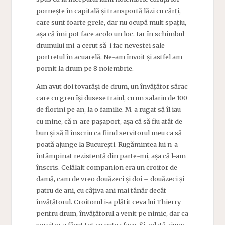
pornește în capitală și transportă lăzi cu cărți,
care sunt foarte grele, dar nu ocupă mult spațiu,
așa că îmi pot face acolo un loc. Iar în schimbul
drumului mi-a cerut să-i fac nevestei sale
portretul în acuarelă. Ne-am învoit și astfel am
pornit la drum pe 8 noiembrie.
Am avut doi tovarăși de drum, un învățător sărac
care cu greu își dusese traiul, cu un salariu de 100
de florini pe an, la o familie. M-a rugat să îl iau
cu mine, că n-are pașaport, așa că să fiu atât de
bun și să îl înscriu ca fiind servitorul meu ca să
poată ajunge la București. Rugămintea lui n-a
întâmpinat rezistență din parte-mi, așa că l-am
înscris. Celălalt companion era un croitor de
damă, cam de vreo douăzeci și doi – douăzeci și
patru de ani, cu câțiva ani mai tânăr decât
învățătorul. Croitorul i-a plătit ceva lui Thierry
pentru drum, învățătorul a venit pe nimic, dar ca
servitor a făcut tot ce putea face. Și, odată ajuns