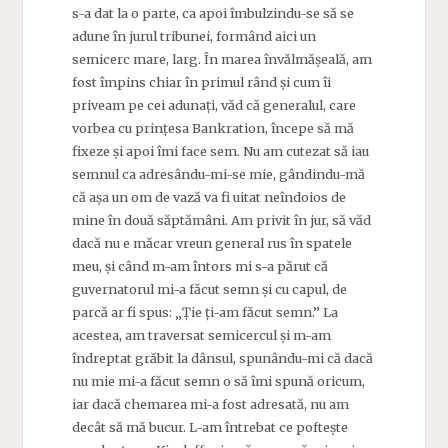
s-a dat la o parte, ca apoi îmbulzindu-se să se
adune în jurul tribunei, formând aici un
semicerc mare, larg. În marea învălmășeală, am
fost împins chiar în primul rând și cum îi
priveam pe cei adunați, văd că generalul, care
vorbea cu prințesa Bankration, începe să mă
fixeze și apoi îmi face sem. Nu am cutezat să iau
semnul ca adresându-mi-se mie, gândindu-mă
că așa un om de vază va fi uitat neîndoios de
mine în două săptămâni. Am privit în jur, să văd
dacă nu e măcar vreun general rus în spatele
meu, și când m-am întors mi s-a părut că
guvernatorul mi-a făcut semn și cu capul, de
parcă ar fi spus: „Ție ți-am făcut semn.” La
acestea, am traversat semicercul și m-am
îndreptat grăbit la dânsul, spunându-mi că dacă
nu mie mi-a făcut semn o să îmi spună oricum,
iar dacă chemarea mi-a fost adresată, nu am
decât să mă bucur. L-am întrebat ce poftește