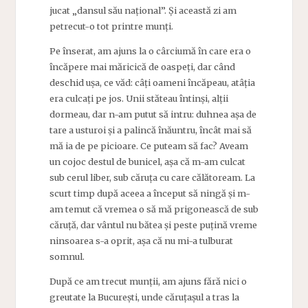
jucat „dansul său național”. Și această zi am
petrecut-o tot printre munți.
Pe înserat, am ajuns la o cârciumă în care era o
încăpere mai măricică de oaspeți, dar când
deschid ușa, ce văd: câți oameni încăpeau, atâția
era culcați pe jos. Unii stăteau întinși, alții
dormeau, dar n-am putut să intru: duhnea așa de
tare a usturoi și a palincă înăuntru, încât mai să
mă ia de pe picioare. Ce puteam să fac? Aveam
un cojoc destul de bunicel, așa că m-am culcat
sub cerul liber, sub căruța cu care călătoream. La
scurt timp după aceea a început să ningă și m-
am temut că vremea o să mă prigonească de sub
căruță, dar vântul nu bătea și peste puțină vreme
ninsoarea s-a oprit, așa că nu mi-a tulburat
somnul.
După ce am trecut munții, am ajuns fără nici o
greutate la București, unde căruțașul a tras la