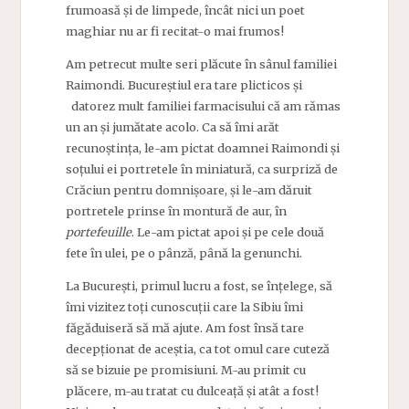
frumoasă și de limpede, încât nici un poet
maghiar nu ar fi recitat-o mai frumos!
Am petrecut multe seri plăcute în sânul familiei
Raimondi. Bucureștiul era tare plicticos și
datorez mult familiei farmacisului că am rămas
un an și jumătate acolo. Ca să îmi arăt
recunoștința, le-am pictat doamnei Raimondi și
soțului ei portretele în miniatură, ca surpriză de
Crăciun pentru domnișoare, și le-am dăruit
portretele prinse în montură de aur, în
portefeuille
. Le-am pictat apoi și pe cele două
fete în ulei, pe o pânză, până la genunchi.
La București, primul lucru a fost, se înțelege, să
îmi vizitez toți cunoscuții care la Sibiu îmi
făgăduiseră să mă ajute. Am fost însă tare
decepționat de aceștia, ca tot omul care cuteză
să se bizuie pe promisiuni. M-au primit cu
plăcere, m-au tratat cu dulceață și atât a fost!