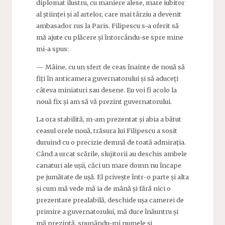
diplomat ilustru, cu maniere alese, mare iubitor
al științei și al artelor, care mai târziu a devenit
ambasador rus la Paris. Filipescu s-a oferit să
mă ajute cu plăcere și întorcându-se spre mine
mi-a spus:
— Mâine, cu un sfert de ceas înainte de nouă să
fiți în anticamera guvernatorului și să aduceți
câteva miniaturi sau desene. Eu voi fi acolo la
nouă fix și am să vă prezint guvernatorului.
La ora stabilită, m-am prezentat și abia a bătut
ceasul orele nouă, trăsura lui Filipescu a sosit
duruind cu o precizie demnă de toată admirația.
Când a urcat scările, slujitorii au deschis ambele
canaturi ale ușii, căci un mare domn nu încape
pe jumătate de ușă. El privește într-o parte și alta
și cum mă vede mă ia de mână și fără nici o
prezentare prealabilă, deschide ușa camerei de
primire a guvernatorului, mă duce înăuntru și
mă prezintă, spunându-mi numele și