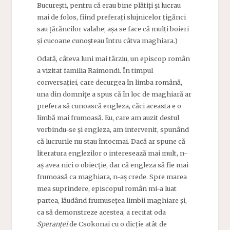
București, pentru că erau bine plătiți și lucrau
mai de folos, fiind preferați slujnicelor țigănci
sau țărăncilor valahe; așa se face că mulți boieri
și cucoane cunoșteau întru câtva maghiara.)
Odată, câteva luni mai târziu, un episcop român
a vizitat familia Raimondi. În timpul
conversației, care decurgea în limba română,
una din domnițe a spus că în loc de maghiară ar
prefera să cunoască engleza, căci aceasta e o
limbă mai frumoasă. Eu, care am auzit destul
vorbindu-se și engleza, am intervenit, spunând
că lucrurile nu stau întocmai. Dacă ar spune că
literatura englezilor o interesează mai mult, n-
aș avea nici o obiecție, dar că engleza să fie mai
frumoasă ca maghiara, n-aș crede. Spre marea
mea suprindere, episcopul român mi-a luat
partea, lăudând frumusețea limbii maghiare și,
ca să demonstreze acestea, a recitat oda
Speranței
de Csokonai
cu o dicție atât de