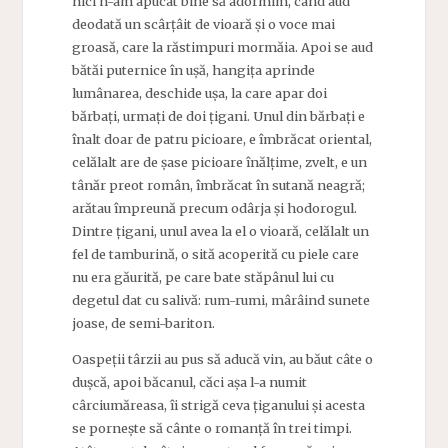
nici n-am apucat bine să adormim, când aud
deodată un scârțâit
de vioară și o voce mai
groasă, care la răstimpuri mormăia. Apoi se aud
bătăi puternice în ușă, hangița aprinde
lumânarea, deschide ușa, la care apar doi
bărbați, urmați de doi țigani. Unul din bărbați e
înalt doar de patru picioare, e îmbrăcat oriental,
celălalt are de șase picioare înălțime, zvelt, e un
tânăr preot român, îmbrăcat în sutană neagră;
arătau împreună precum odârja și hodorogul.
Dintre țigani, unul avea la el o vioară, celălalt un
fel de tamburină, o sită acoperită cu piele care
nu era găurită, pe care bate stăpânul lui cu
degetul dat cu salivă: rum-rumi, mârâind sunete
joase, de semi-bariton.
Oaspeții târzii au pus să aducă vin, au băut câte o
dușcă, apoi băcanul, căci așa l-a numit
cârciumăreasa, îi strigă ceva țiganului și acesta
se pornește să cânte o romanță în trei timpi.