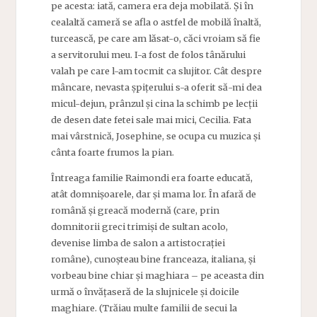
pe acesta: iată, camera era deja mobilată. Și în
cealaltă cameră se afla o astfel de mobilă înaltă,
turcească, pe care am lăsat-o, căci vroiam să fie
a servitorului meu. I-a fost de folos tânărului
valah pe care l-am tocmit ca slujitor. Cât despre
mâncare, nevasta șpițerului s-a oferit să-mi dea
micul-dejun, prânzul și cina la schimb pe lecții
de desen date fetei sale mai mici, Cecilia. Fata
mai vârstnică, Josephine, se ocupa cu muzica și
cânta foarte frumos la pian.
Întreaga familie Raimondi
era foarte educată,
atât domnișoarele, dar și mama lor. În afară de
română și greacă modernă (care, prin
domnitorii greci trimiși de sultan acolo,
devenise limba de salon a artistocrației
române), cunoșteau bine franceaza, italiana, și
vorbeau bine chiar și maghiara – pe aceasta din
urmă o învățaseră de la slujnicele și doicile
maghiare. (Trăiau multe familii de secui la