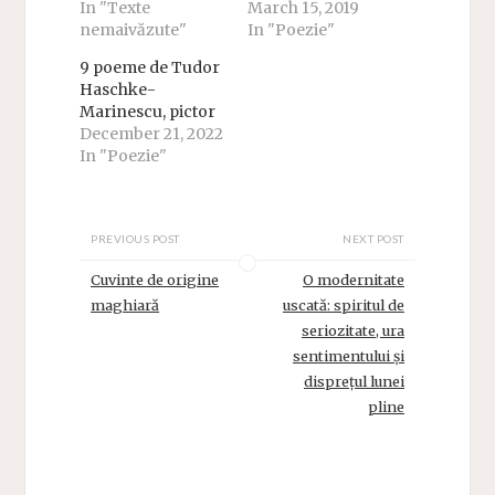
In "Texte
March 15, 2019
nemaivăzute"
In "Poezie"
9 poeme de Tudor
Haschke-
Marinescu, pictor
December 21, 2022
In "Poezie"
PREVIOUS POST
NEXT POST
Cuvinte de origine
O modernitate
maghiară
uscată: spiritul de
seriozitate, ura
sentimentului și
disprețul lunei
pline