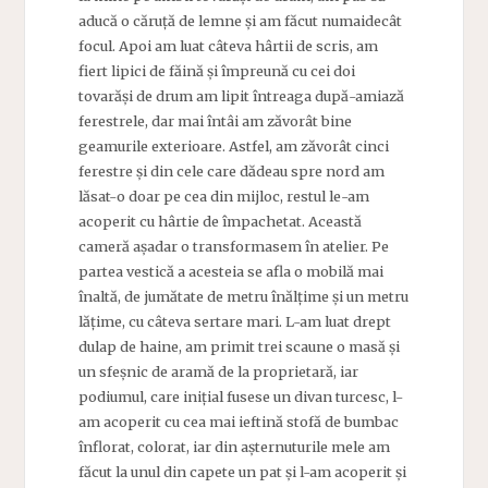
aducă o căruță de lemne și am făcut numaidecât
focul. Apoi am luat câteva hârtii de scris, am
fiert lipici de făină și împreună cu cei doi
tovarăși de drum am lipit întreaga după-amiază
ferestrele, dar mai întâi am zăvorât bine
geamurile exterioare. Astfel, am zăvorât cinci
ferestre și din cele care dădeau spre nord am
lăsat-o doar pe cea din mijloc, restul le-am
acoperit cu hârtie de împachetat. Această
cameră așadar o transformasem în atelier. Pe
partea vestică a acesteia se afla o mobilă mai
înaltă, de jumătate de metru înălțime și un metru
lățime, cu câteva sertare mari. L-am luat drept
dulap de haine, am primit trei scaune o masă și
un sfeșnic de aramă de la proprietară, iar
podiumul, care inițial fusese un divan turcesc, l-
am acoperit
cu cea mai ieftină stofă de bumbac
înflorat, colorat, iar din așternuturile mele am
făcut la unul din capete un pat și l-am acoperit și