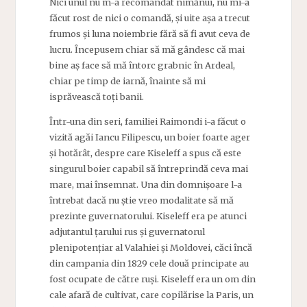
Nici unul nu m-a recomandat nimănui, nu mi-a
făcut rost de nici o comandă, și uite așa a trecut
frumos și luna noiembrie fără să fi avut ceva de
lucru. Începusem chiar să mă gândesc că mai
bine aș face să mă întorc grabnic în Ardeal,
chiar pe timp de iarnă, înainte să mi
isprăvească toți banii.
Într-una din seri, familiei Raimondi i-a făcut o
vizită agăi Iancu Filipescu, un boier foarte ager
și hotărât, despre care Kiseleff a spus că este
singurul boier capabil să întreprindă ceva mai
mare, mai însemnat. Una din domnișoare l-a
întrebat dacă nu știe vreo modalitate să mă
prezinte guvernatorului. Kiseleff era pe atunci
adjutantul țarului rus și guvernatorul
plenipotențiar al Valahiei și Moldovei, căci încă
din campania din 1829 cele două principate au
fost ocupate de către ruși. Kiseleff era un om din
cale afară de cultivat, care copilărise la Paris, un