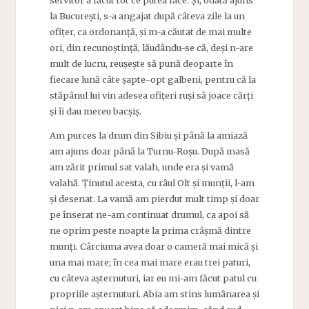
la București, s-a angajat după câteva zile la un
ofițer, ca ordonanță, și m-a căutat de mai multe
ori, din recunoștință, lăudându-se că, deși n-are
mult de lucru, reușește să pună deoparte în
fiecare lună câte șapte-opt galbeni, pentru că la
stăpânul lui vin adesea ofițeri ruși să joace cărți
și îi dau mereu bacșiș.
Am purces la drum din Sibiu și până la amiază
am ajuns doar până la Turnu-Roșu. După masă
am zărit primul sat valah, unde era și vamă
valahă. Ținutul acesta, cu râul Olt și munții, l-am
și desenat. La vamă am pierdut mult timp și doar
pe înserat ne-am continuat drumul, ca apoi să
ne oprim peste noapte la prima crâșmă dintre
munți. Cârciuma avea doar o cameră mai mică și
una mai mare; în cea mai mare erau trei paturi,
cu câteva așternuturi, iar eu mi-am făcut patul cu
propriile așternuturi. Abia am stins lumânarea și