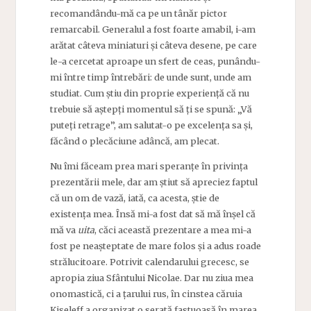
recomandându-mă ca pe un tânăr pictor
remarcabil. Generalul a fost foarte amabil, i-am
arătat câteva miniaturi și câteva desene, pe care
le-a cercetat aproape un sfert de ceas, punându-
mi între timp întrebări: de unde sunt, unde am
studiat. Cum știu din proprie experiență că nu
trebuie să aștepți momentul să ți se spună: „Vă
puteți retrage”, am salutat-o pe excelența sa și,
făcând o plecăciune adâncă, am plecat.
Nu îmi făceam prea mari speranțe în privința
prezentării mele, dar am știut să apreciez faptul
că un om de vază, iată, ca acesta, știe de
existența mea. Însă mi-a fost dat să mă înșel că
mă va
uita
, căci această prezentare a mea mi-a
fost pe neașteptate de mare folos și a adus roade
strălucitoare.
Potrivit calendarului grecesc, se
apropia ziua Sfântului Nicolae. Dar nu ziua mea
onomastică, ci a țarului rus, în cinstea căruia
Kiseleff a organizat o serată fastuoasă în marea