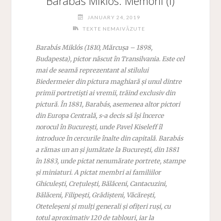
Barabás Miklós: Memorii (I)
JANUARY 24, 2019
TEXTE NEMAIVĂZUTE
Barabás Miklós
(1810, Mărcușa – 1898,
Budapesta
), p
ictor născut în Transilvania. Este cel
mai de seamă reprezentant al stilului
Biedermeier din pictura maghiară și unul dintre
primii portretişti ai vremii, trăind exclusiv din
pictură.
În 1881, Barabás, asemenea altor pictori
din Europa Centrală, s-a decis să își încerce
norocul în București, unde Pavel Kiseleff îl
introduce în cercurile înalte din capitală.
Barabás
a rămas un an și jumătate la București, din 1881
în 1883, unde pictat nenumărate portrete, stampe
și miniaturi.
A pictat membri ai familiilor
Ghiculești, Crețulești, Bălăceni, Cantacuzini,
Bălăceni, Filipești, Grădișteni, Văcărești,
Oteteleșeni și mulți generali și ofițeri ruși, cu
totul aproximativ 120 de tablouri, iar la