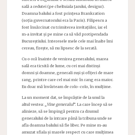
sală a redutei (pe cheltuiala țarului, desigur).
Doamna balului a fost prințesa Brankration
(soția guvernatorului era la Paris). Filipescu a
fost însărcinat cu trimiterea invitațiilor, iar el
m-a invitat și pe mine ca să văd protipendada
Bucureștiului. Interesele mele cele mai înalte îmi
cereau, firește, să nu lipsesc de la serată.
Cu o oră înainte de venirea generalului, marea
sală era ticsită de lume, cu cei mai distinși
domni și doamne, generali ruși și ofițeri de mare
rang, printre care cel mai mic în rang era maior.
Eu doar mă învârteam de colo-colo, în mulțime.
La un moment dat, se împrăștie de la unul la
altul vestea: „
Vine generalul
”
. La care încep să se
alinieze, să se împingă pentru ca drumul
generalului de la intrare până la tribuna unde se
afla doamna balului să fie liber. Pe mine m-au
amuzat sfiala și marele respect cu care mulțimea