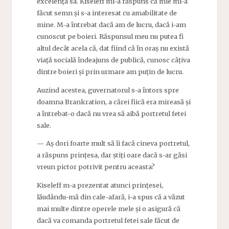
excelența sa. Kiseleff mi-a răspuns că mie mi-a
făcut semn și s-a interesat cu amabilitate de
mine. M-a întrebat dacă am de lucru, dacă i-am
cunoscut pe boieri. Răspunsul meu nu putea fi
altul decât acela că, dat fiind că în oraș nu există
viață socială îndeajuns de publică, cunosc câțiva
dintre boieri și prin urmare am puțin de lucru.
Auzind acestea, guvernatorul s-a întors spre
doamna Brankration, a cărei fiică era mireasă și
a întrebat-o dacă nu vrea să aibă portretul fetei
sale.
— Aș dori foarte mult să îi facă cineva portretul,
a răspuns prințesa, dar știți oare dacă s-ar găsi
vreun pictor potrivit pentru aceasta?
Kiseleff m-a prezentat atunci prințesei,
lăudându-mă din cale-afară, i-a spus că a văzut
mai multe dintre operele mele și o asigură că
dacă va comanda portretul fetei sale făcut de