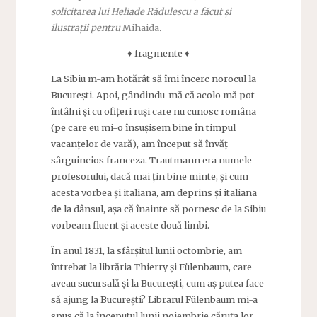
solicitarea lui Heliade Rădulescu a făcut și
ilustrații pentru
Mihaida
.
♦ fragmente ♦
La Sibiu m-am hotărât să îmi încerc norocul la
București. Apoi, gândindu-mă că acolo mă pot
întâlni și cu ofițeri ruși care nu cunosc româna
(pe care eu mi-o însușisem bine în timpul
vacanțelor de vară), am început să învăț
sârguincios franceza. Trautmann era numele
profesorului, dacă mai țin bine minte, și cum
acesta vorbea și italiana, am deprins și italiana
de la dânsul, așa că înainte să pornesc de la Sibiu
vorbeam fluent și aceste două limbi.
În anul 1831, la sfârșitul lunii octombrie, am
întrebat la librăria Thierry și Fülenbaum, care
aveau sucursală și la București, cum aș putea face
să ajung la București? Librarul Fülenbaum mi-a
spus că la începutul lunii noiembrie căruța lor