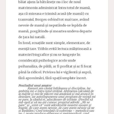
băiat ajuns la bătrânețe nu-i loc de noul
matrimoniu administrat întru totul de mamă,
așa că mireasa e trimisă acasă (de mamă) cu
tramvaiul. Borges orbind tot mai tare, având
nevoie de mamă și neputându-se lepăda de
mamă, pregătindu-și moartea undeva departe
de țara lui natală.
În fond, ecuațiile sunt simple, elementare, de
esență tare. Tóibín evită lectura mlăștinoasă a
materiei biografice și nu se lungește în
considerații psihologice acolo unde
psihanaliza, de pildă, ar fi profitat și ar fi forat
până la ridicol. Privirea lui e vigilentă și aspră,
fără aproximări, fără spații umplute incert.
Postludiul unui amator
Rareori am căutat înfrânarea și disciplina. Iar
ambiția mi-e întru totul străină. Abținerea calculată de
la marile și micile plăceri mă anulează și mă aruncă în
dezolare, iar autoimpunerea unui program de voință mi
se pare, la rândul ei, aducătoare de tristețe. (Posibil să
mă-nșel și să nu-mi cunosc propriul adevăr. „Mi se
pare” și „simt că” sunt adevărurile noastre ușoare și
fragile, de care avem nevoie, de care avem nevoie să ne
și lepădăm.) Cred totodată că suferința – metodică sau
nu – poate produce eliberare și metamorfoză, cred