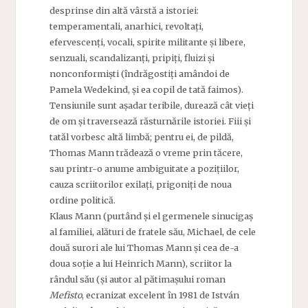
desprinse din altă vârstă a istoriei:
temperamentali, anarhici, revoltați,
efervescenți, vocali, spirite militante și libere,
senzuali, scandalizanți, pripiți, fluizi și
nonconformiști (îndrăgostiți amândoi de
Pamela Wedekind, și ea copil de tată faimos).
Tensiunile sunt așadar teribile, durează cât vieți
de om și traversează răsturnările istoriei. Fiii și
tatăl vorbesc altă limbă; pentru ei, de pildă,
Thomas Mann trădează o vreme prin tăcere,
sau printr-o anume ambiguitate a pozițiilor,
cauza scriitorilor exilați, prigoniți de noua
ordine politică.
Klaus Mann (purtând și el germenele sinucigaș
al familiei, alături de fratele său, Michael, de cele
două surori ale lui Thomas Mann și cea de-a
doua soție a lui Heinrich Mann), scriitor la
rândul său (și autor al pătimașului roman
Mefisto
, ecranizat excelent în 1981 de István