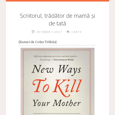
Scriitorul, trădător de mamă și
de tată
OCTOBER 1, 2017
CARTE
[Eseuri de Colm Tóibín]