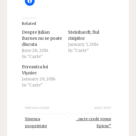
Related
Despre Julian
Steinhardt, fiul
Barnes nu se poate
risipitor
discuta
January 7, 2014
June 28, 2014
In "Carte"
In "Carte"
Fereastra lui
Vișniec
January 29, 2016
In "Carte"
PREVIOUS POST
NEXT POST
Singura
„nu te crede vreun
proprietate
Epicur”