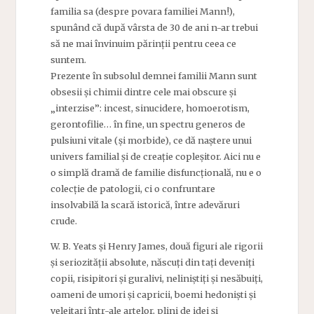
familia sa (despre povara familiei Mann!),
spunând că după vârsta de 30 de ani n-ar trebui
să ne mai învinuim părinții pentru ceea ce
suntem.
Prezente în subsolul demnei familii Mann sunt
obsesii și chimii dintre cele mai obscure și
„interzise”: incest, sinucidere, homoerotism,
gerontofilie… în fine, un spectru generos de
pulsiuni vitale (și morbide), ce dă naștere unui
univers familial și de creație copleșitor. Aici nu e
o simplă dramă de familie disfuncțională, nu e o
colecție de patologii, ci o confruntare
insolvabilă la scară istorică, între adevăruri
crude.
W. B. Yeats și Henry James, două figuri ale rigorii
și seriozității absolute, născuți din tați deveniți
copii, risipitori și guralivi, neliniștiți și nesăbuiți,
oameni de umori și capricii, boemi hedoniști și
veleitari într-ale artelor, plini de idei și