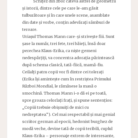
Schițez din zbor câteva astfel de geometrii
și istorii, dintre cele pe care le-am găsit
tulburătoare și în care unele scene, asamblate
din date și vorbe, conțin adevărați sâmburi de
teroare.
Uriașul Thomas Mann care-și strivește fiii. Sunt
șase la număr, trei fete, trei băieți, însă doar
perechea Klaus-Erika, ca niște gemeni
nedespărțiți, va concentra adorația părintească
după schema clasică, tată-fiică, mamă-fiu.
Ceilalți patru copii vor fi dintre cei tolerați
(Erika își amintește cum în restriștea Primului
Război Mondial, le rămăsese la masă o
smochină. Thomas Mann i-o dă ei pe toată,
spre groaza celorlați frați, și spune sentențios:
„Copiii trebuie obișnuiți de mici cu
nedreptatea.”). Cel mai respectabil și mai genial
scriitor german al epocii, hedonist burghez de
modă veche, devine tată de copii teribili, cuplul
Klaus-Erika – personaje extrem de interesante,