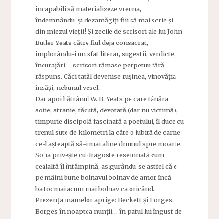
incapabili să materializeze vreuna,
îndemnându-și dezamăgiți fiii să mai scrie și
din miezul vieții! Și zecile de scrisori ale lui John
Butler Yeats către fiul deja consacrat,
implorându-i un sfat literar, sugestii, verdicte,
încurajări – scrisori rămase perpetuu fără
răspuns. Căci tatăl devenise rușinea, vinovăția
însăși, nebunul vesel.
Dar apoi bătrânul W. B. Yeats pe care tânăra
soție, stranie, tăcută, devotată (dar nu victimă),
timpurie discipolă fascinată a poetului, îl duce cu
trenul sute de kilometri la câte o iubită de carne
ce-l așteaptă să-i mai aline drumul spre moarte.
Soția privește cu dragoste resemnată cum
cealaltă îl întâmpină, asigurându-se astfel că e
pe mâini bune bolnavul bolnav de amor încă –
ba tocmai acum mai bolnav ca oricând.
Prezența mamelor aprige: Beckett și Borges.
Borges în noaptea nunții… în patul lui îngust de