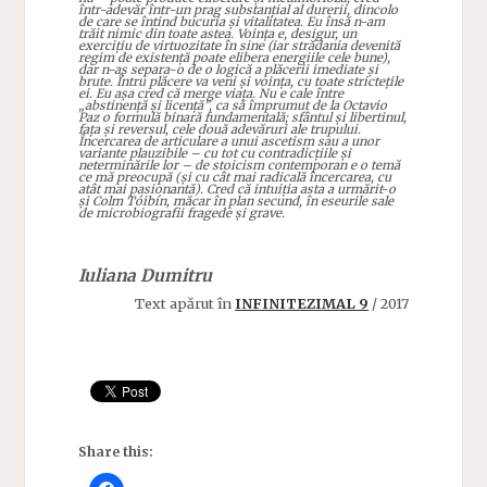
într-adevăr într-un prag substanțial al durerii, dincolo
de care se întind bucuria și vitalitatea. Eu însă n-am
trăit nimic din toate astea. Voința e, desigur, un
exercițiu de virtuozitate în sine (iar strădania devenită
regim de existență poate elibera energiile cele bune),
dar n-aș separa-o de o logică a plăcerii imediate și
brute. Întru plăcere va veni și voința, cu toate strictețile
ei. Eu așa cred că merge viața. Nu e cale între
„abstinență și licență”, ca să împrumut de la Octavio
Paz o formulă binară fundamentală; sfântul și libertinul,
fața și reversul, cele două adevăruri ale trupului.
Încercarea de articulare a unui ascetism sau a unor
variante plauzibile – cu tot cu contradicțiile și
neterminările lor – de stoicism contemporan e o temă
ce mă preocupă (și cu cât mai radicală încercarea, cu
atât mai pasionantă). Cred că intuiția asta a urmărit-o
și Colm Tóibín, măcar în plan secund, în eseurile sale
de microbiografii fragede și grave.
Iuliana Dumitru
Text apărut în
INFINITEZIMAL 9
/ 2017
Share this: