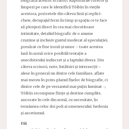
biografia acestor scriitori. Raporturile corecte și
limpezi pe care le identifică Tóibín în viețile
acestora, portretele din câteva linii și replici-
cheie, decupajul ferm în timp și spațiu ce te face
să plonjezi direct în cea mai clocotitoare
intimitate, detaliul biografic de o anume
cruzime și inclusiv gustul moderat al speculației,
presărat cu fine ironii și umor – toate acestea
lasă în urmă orice posibilă tentație a
anecdoticului indiscret și a faptului divers. Din
câteva scrisori, note, întâlniri și intersecții –
alese în general nu dintre cele familiare, aflate
mai mereu în prim-planul fișelor de biografie, ci
dintre cele de pe versantul mai puțin luminat –,
Tóibín recompune ființe și destine cumplite,
ancorate în cele din urmă, cu necesitate, în
tensiunea celor doi poli ai omenescului: hedonia
și ascetismul.
Fiii