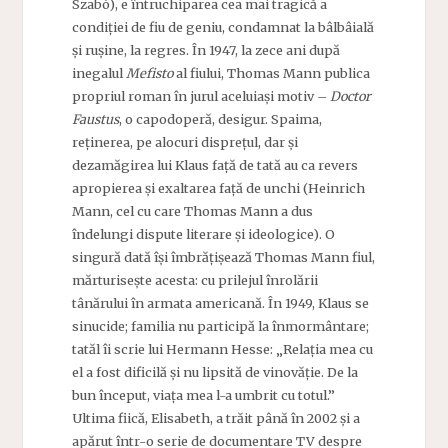
Szabó), e întruchiparea cea mai tragică a
condiției de fiu de geniu, condamnat la bâlbâială
și rușine, la regres. În 1947, la zece ani după
inegalul
Mefisto
al fiului, Thomas Mann publica
propriul roman în jurul aceluiași motiv –
Doctor
Faustus
, o capodoperă, desigur. Spaima,
reținerea, pe alocuri disprețul, dar și
dezamăgirea lui Klaus față de tată au ca revers
apropierea și exaltarea față de unchi (Heinrich
Mann, cel cu care Thomas Mann a dus
îndelungi dispute literare și ideologice). O
singură dată își îmbrățișează Thomas Mann fiul,
mărturisește acesta: cu prilejul înrolării
tânărului în armata americană. În 1949, Klaus se
sinucide; familia nu participă la înmormântare;
tatăl îi scrie lui Hermann Hesse: „Relația mea cu
el a fost dificilă și nu lipsită de vinovăție. De la
bun început, viața mea l-a umbrit cu totul.”
Ultima fiică, Elisabeth, a trăit până în 2002 și a
apărut într-o serie de documentare TV despre