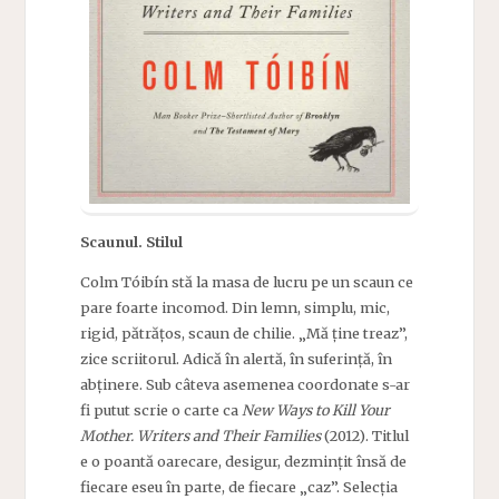
Scaunul. Stilul
Colm Tóibín stă la masa de lucru pe un scaun ce
pare foarte incomod. Din lemn, simplu, mic,
rigid, pătrățos, scaun de chilie. „Mă ține treaz”,
zice scriitorul. Adică în alertă, în suferință, în
abținere. Sub câteva asemenea coordonate s-ar
fi putut scrie o carte ca
New Ways to Kill Your
Mother. Writers and Their Families
(2012). Titlul
e o poantă oarecare, desigur, dezmințit însă de
fiecare eseu în parte, de fiecare „caz”. Selecția