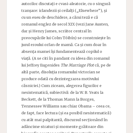
autorilor discutați e cvasi-aleatorie, cu o singură
tranșare: irlandezii și ceilalți („Elsewhere”), și
cu un eseu de deschidere, a cărui teză e că
romanul englez de secol XIX (vezi Jane Austen,
dar și Henry James, scriitor central în
preocupările lui Colm Tóibín) se construiește în
jurul eroului orfan de mamă. Ca și cum doar în
absența mamei își fundamentează copilul o
viață. (A se citi în pandant cu ideea din romanul
lui Jeffrey Eugenides
The Marriage Plot
că, pe de
altă parte, disoluția romanului victorian se
produce odată cu dezintegrarea motivului
căsniciei.) Cum ziceam, alegerea figurilor e
nesistematică, subiectivă: de la W. B. Yeats la
Beckett, de la Thomas Mann la Borges,
Tennessee Williams sau chiar Obama – ceea ce,
de fapt, face lectura (și ea posibil nesistematică)
cu atât mai palpitantă, discursul secționând în
adâncime straturi și momente grăitoare din