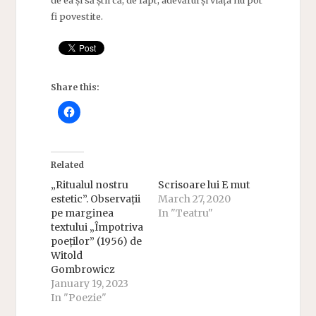
de ea și să știi că, de fapt, adevărul și viața nu pot
fi povestite.
Share this:
Related
„Ritualul nostru
Scrisoare lui E mut
estetic”. Observații
March 27, 2020
pe marginea
In "Teatru"
textului „Împotriva
poeților” (1956) de
Witold
Gombrowicz
January 19, 2023
In "Poezie"