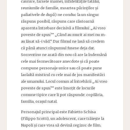
casnice, farsele mamei, infidelitățile tatălui,
reuniunile de familie, moartea părinților și
paliativele de după) ne conduc la un singur
răspuns posibil, răspuns care răstoarnă
aparenta întrebare decisivă a filmului: „Ai vreo
poveste de spus?” „Când au murit ai mei nu m-
au lăsat să-i văd.” Dar filmul ne lasă să credem
că până atunci răspunsul fusese deja dat.
Sorrentino ne arată din nou că are la îndemână
cele mai fermecătoare anecdote și că poate
compune personaje unice sau că poate pune
laolaltă misticul cu cele mai de jos manifestări
ale umanului. Locul comun al întrebării „Ai vreo
poveste de spus?” este însoțit de locurile
comune tipice care îi pot răspunde: copilăria,
familia, orașul natal.
Personajul principal este Fabietto Schisa
(Filippo Scotti), un adolescent, care trăiește la
Napoli și care vrea să devină regizor de film.