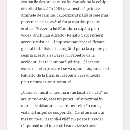
Zvonurile despre venirea lui Maradona la echipa
de fotbal locală în 1984 se amestecă printre
dramele de familie, cauterizând până și cele mai
puternice crize, având forța marilor pasiuni
erotice. Prezența lui Maradona capătă prin
vocea Unchiului Alfredo (Renato Carpentieri)
accente mistice. El suprasemantizează fiecare
gest al fotbalistului, ajungând până la a pune pe
seama acestuia salvarea lui Fabietto de la
accidentul care îi omoară părinții. Și acestui
exces de interpretare i se va opune răspunsul lui
Fabietto de la final, un răspuns care uimește
prin natura sa non-narativă.
„Când au murit ai mei nu m-au lăsat să-i văd” nu
are nimic epic, este un punct infinitezimal în
marea desfășurare a evenimentelor în care și
viața, și timpul se suspendă. „Când au murit ai
mei nu m-au lăsat să-i văd” nu poate fi așadar
răspunsul unei întrebări care vizează actul