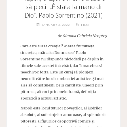
să pleci. „È stata la mano di
Dio”, Paolo Sorrentino (2021)
JANUARY 3, 2022
FILM
de Simona Gabriela Noapteș
Care este sursa creației? Marea frumusețe,
tinerețea, mâna lui Dumnezeu? Paolo
Sorrentino nu răspunde niciodată pe deplin în
filmele sale acestei întrebări, dar îi marchează
neechivoc forța. Este un curaj să plonjezi
neocolit către locul combustiei artistice. Și mai
ales să construiești, prin cantitate, uneori prin
pitoresc, alteori prin melodramă, definiția
apofatică a actului artistic.
Napoli este locul tuturor poveștilor, al iubirilor
absolute, al suferințelor amoroase, al splendorii
pitorești, al figurilor deopotrivă comice și