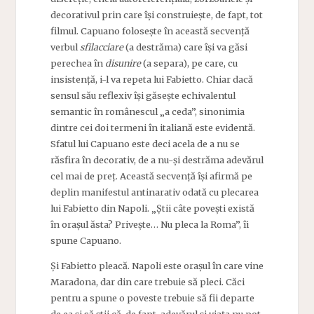
decorativul prin care își construiește, de fapt, tot
filmul. Capuano folosește în această secvență
verbul
sfilacciare
(a destrăma) care își va găsi
perechea în
disunire
(a separa), pe care, cu
insistență, i-l va repeta lui Fabietto. Chiar dacă
sensul său reflexiv își găsește echivalentul
semantic în românescul „a ceda”, sinonimia
dintre cei doi termeni în italiană este evidentă.
Sfatul lui Capuano este deci acela de a nu se
răsfira în decorativ, de a nu-și destrăma adevărul
cel mai de preț. Această secvență își afirmă pe
deplin manifestul antinarativ odată cu plecarea
lui Fabietto din Napoli. „Știi câte povești există
în orașul ăsta? Privește… Nu pleca la Roma”, îi
spune Capuano.
Și Fabietto pleacă. Napoli este orașul în care vine
Maradona, dar din care trebuie să pleci. Căci
pentru a spune o poveste trebuie să fii departe