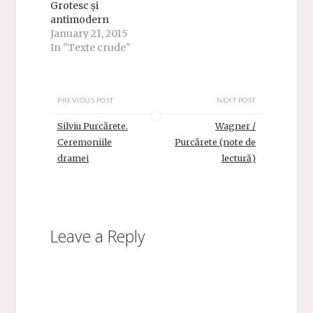
Grotesc și
antimodern
January 21, 2015
In "Texte crude"
PREVIOUS POST
NEXT POST
Silviu Purcărete.
Wagner /
Ceremoniile
Purcărete (note de
dramei
lectură)
Leave a Reply