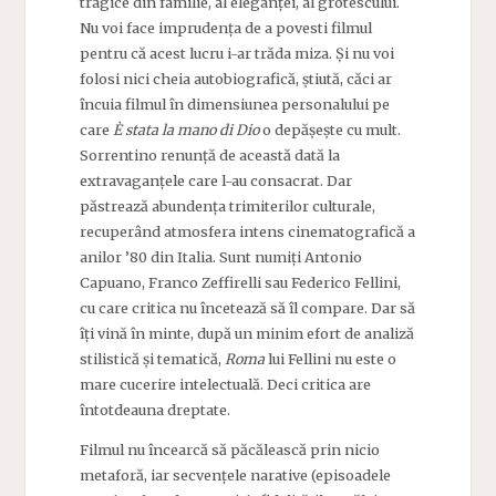
tragice din familie, al eleganței, al grotescului.
Nu voi face imprudența de a povesti filmul
pentru că acest lucru i-ar trăda miza. Și nu voi
folosi nici cheia autobiografică, știută, căci ar
încuia filmul în dimensiunea personalului pe
care
È stata la mano di Dio
o depășește cu mult.
Sorrentino renunță de această dată la
extravaganțele care l-au consacrat. Dar
păstrează abundența trimiterilor culturale,
recuperând atmosfera intens cinematografică a
anilor ’80 din Italia. Sunt numiți Antonio
Capuano, Franco Zeffirelli sau Federico Fellini,
cu care critica nu încetează să îl compare. Dar să
îți vină în minte, după un minim efort de analiză
stilistică și tematică,
Roma
lui Fellini nu este o
mare cucerire intelectuală. Deci critica are
întotdeauna dreptate.
Filmul nu încearcă să păcălească prin nicio
metaforă, iar secvențele narative (episoadele