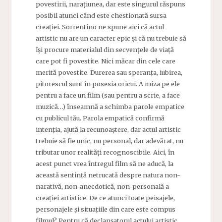
povestirii, narațiunea, dar este singurul răspuns
posibil atunci când este chestionată sursa
creației. Sorrentino ne spune aici că actul
artistic nu are un caracter epic și că nu trebuie să
își procure materialul din secvențele de viață
care pot fi povestite. Nici măcar din cele care
merită povestite. Durerea sau speranța, iubirea,
pitorescul sunt în posesia oricui. A miza pe ele
pentru a face un film (sau pentru a scrie, a face
muzică…) înseamnă a schimba parole empatice
cu publicul tău. Parola empatică confirmă
intenția, ajută la recunoaștere, dar actul artistic
trebuie să fie unic, nu personal, dar adevărat, nu
tributar unor realități recognoscibile. Aici, în
acest punct vrea întregul film să ne aducă, la
această sentință netrucată despre natura non-
narativă, non-anecdotică, non-personală a
creației artistice. De ce atunci toate peisajele,
personajele și situațiile din care este compus
filmul? Pentru că declanșatorul actului artistic