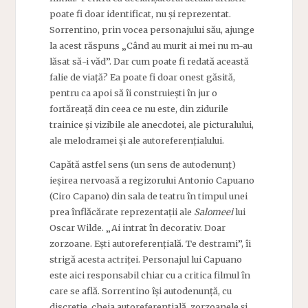
poate fi doar identificat, nu și reprezentat.
Sorrentino, prin vocea personajului său, ajunge
la acest răspuns „Când au murit ai mei nu m-au
lăsat să-i văd”. Dar cum poate fi redată această
falie de viață? Ea poate fi doar onest găsită,
pentru ca apoi să îi construiești în jur o
fortăreață din ceea ce nu este, din zidurile
trainice și vizibile ale anecdotei, ale picturalului,
ale melodramei și ale autoreferențialului.
Capătă astfel sens (un sens de autodenunț)
ieșirea nervoasă a regizorului Antonio Capuano
(Ciro Capano) din sala de teatru în timpul unei
prea înflăcărate reprezentații ale
Salomeei
lui
Oscar Wilde. „Ai intrat în decorativ. Doar
zorzoane. Ești autoreferențială. Te destrami”, îi
strigă acesta actriței. Personajul lui Capuano
este aici responsabil chiar cu a critica filmul în
care se află. Sorrentino își autodenunță, cu
discreție, cheia autoreferențială, zorzoanele și