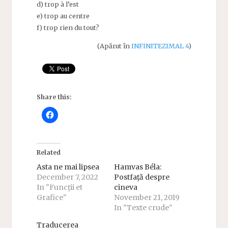
d) trop à l’est
e) trop au centre
f) trop rien du tout?
(Apărut în
INFINITEZIMAL 4
)
Share this:
Related
Asta ne mai lipsea
Hamvas Béla:
December 7, 2022
Postfață despre
In "Funcții et
cineva
Grafice"
November 21, 2019
In "Texte crude"
Traducerea