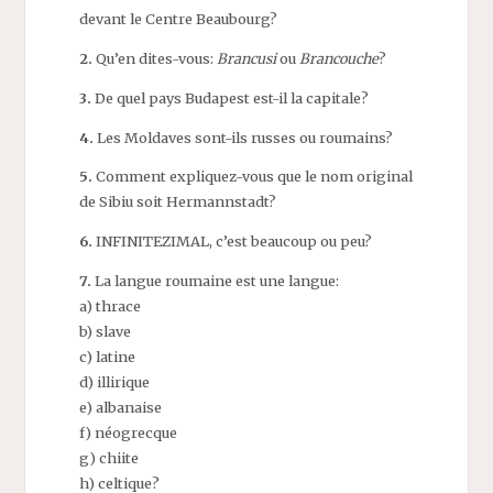
devant le Centre Beaubourg?
2.
Qu’en dites-vous:
Brancusi
ou
Brancouche
?
3.
De quel pays Budapest est-il la capitale?
4.
Les Moldaves sont-ils russes ou roumains?
5.
Comment expliquez-vous que le nom original
de Sibiu soit Hermannstadt?
6.
INFINITEZIMAL, c’est beaucoup ou peu?
7.
La langue roumaine est une langue:
a) thrace
b) slave
c) latine
d) illirique
e) albanaise
f) néogrecque
g) chiite
h) celtique?