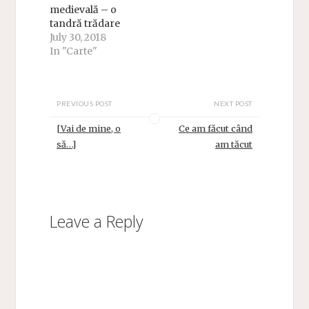
medievală – o
tandră trădare
July 30, 2018
In "Carte"
PREVIOUS POST
NEXT POST
[Vai de mine, o
Ce am făcut când
să…]
am tăcut
Leave a Reply