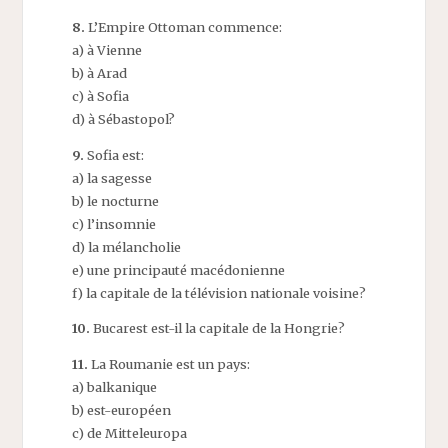
8.
L’Empire Ottoman commence:
a) à Vienne
b) à Arad
c) à Sofia
d) à Sébastopol?
9.
Sofia est:
a) la sagesse
b) le nocturne
c) l’insomnie
d) la mélancholie
e) une principauté macédonienne
f) la capitale de la télévision nationale voisine?
10.
Bucarest est-il la capitale de la Hongrie?
11.
La Roumanie est un pays:
a) balkanique
b) est-européen
c) de Mitteleuropa