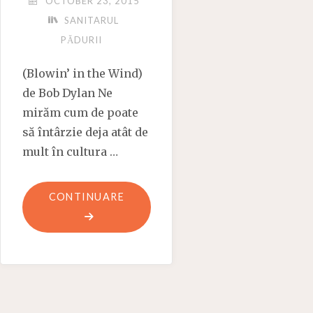
OCTOBER 23, 2015
SANITARUL
PĂDURII
(Blowin’ in the Wind)
de Bob Dylan Ne
mirăm cum de poate
să întârzie deja atât de
mult în cultura …
"MI
CONTINUARE
SE
ZVÂNTĂ"