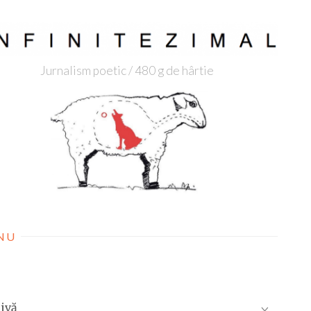
Jurnalism poetic / 480 g de hârtie
NU
ivă