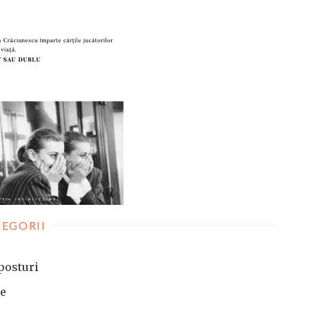
EGORII
posturi
te