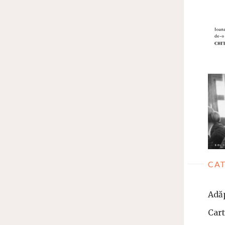
CAT
Adă
Car