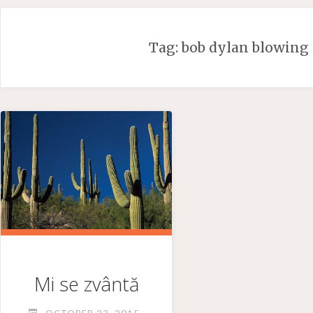
Skip
to
Tag:
bob dylan blowing 
content
Mi se zvântă