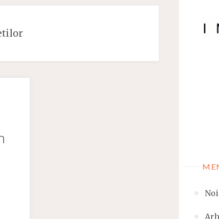
etilor
n
ME
Noi
Arh