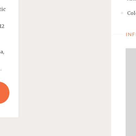
tic
Col
12
INF
a,
…
"VIZĂ
DE
REZIDENȚĂ
ÎN
CARTIERUL
POEȚILOR"