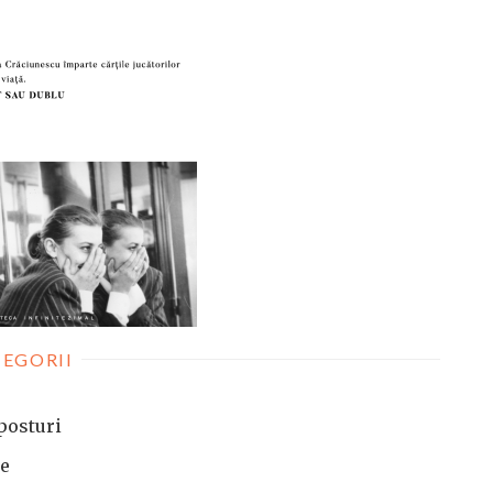
EGORII
posturi
te