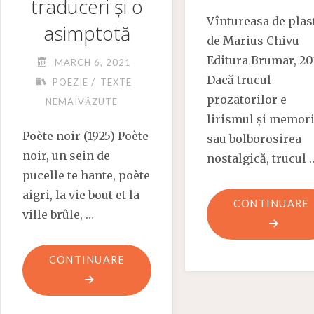
traduceri și o
Vîntureasa de plas
asimptotă
de Marius Chivu
Editura Brumar, 20
MARCH 6, 2021
Dacă trucul
/
POEZIE
TEXTE
prozatorilor e
NEMAIVĂZUTE
lirismul și memori
Poète noir (1925) Poète
sau bolborosirea
noir, un sein de
nostalgică, trucul 
pucelle te hante, poète
aigri, la vie bout et la
CONTINUARE
ville brûle, …
"ARTAUD:
CONTINUARE
UN
POEM,