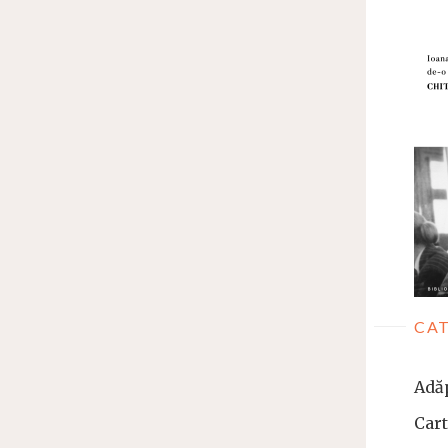
CAT
Adă
Car