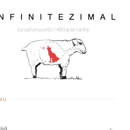
Jurnalism poetic / 480 g de hârtie
NU
ivă