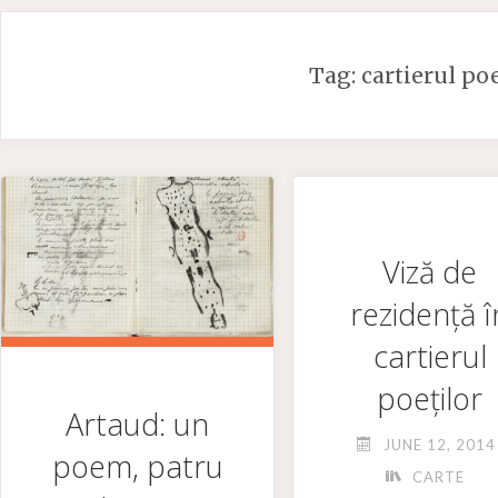
Skip
to
Tag:
cartierul po
content
Viză de
rezidență î
cartierul
poeților
Artaud: un
JUNE 12, 2014
poem, patru
CARTE