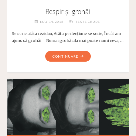
Respir și grohăi
MAY 14, 2015
TEXTE CRUDE
Se scrie atâta reziduu, Atâta perfecțiune se scrie, Încât am
ajuns să grohăi – Numai grohăiala mai poate numi ceva, …
"RESPIR
CONTINUARE
ȘI
GROHĂI"