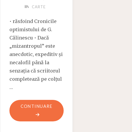
CARTE
• răsfoind Cronicile
optimistului de G.
Călinescu • Dacă
„mizantropul” este
anecdotic, expeditiv și
necalofil până la
senzația că scriitorul
completează pe colțul
…
"ÎNCEPE
CONTINUARE
„MAREA
SERIOZITATE”"