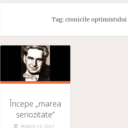
Skip
to
Tag:
cronicile optimistului
content
Începe „marea
seriozitate”
MARCH 13, 2017