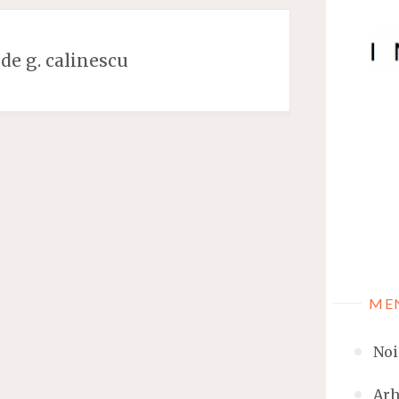
 de g. calinescu
ME
Noi
Arh