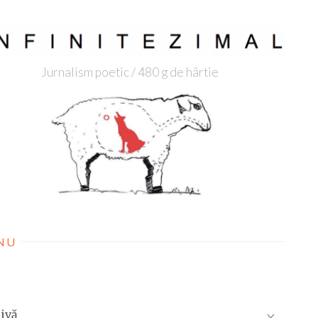
Jurnalism poetic / 480 g de hârtie
NU
ivă