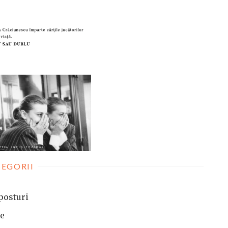
EGORII
posturi
te