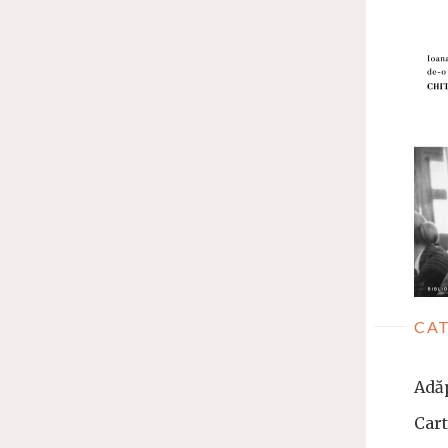
CAT
Adă
Car