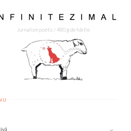
Jurnalism poetic / 480 g de hârtie
NU
ivă