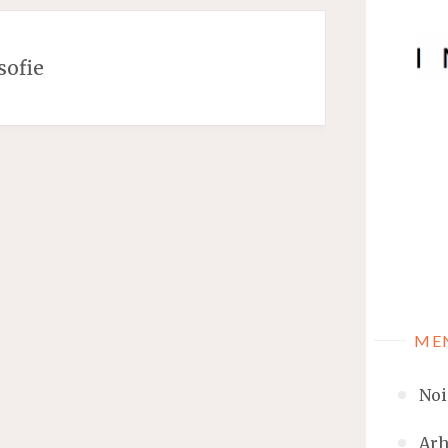
osofie
ME
Noi
Arh