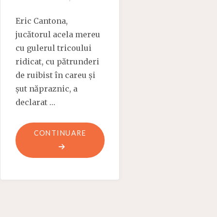
Eric Cantona,
jucătorul acela mereu
cu gulerul tricoului
ridicat, cu pătrunderi
de ruibist în careu și
șut năpraznic, a
declarat …
"MARȚI:
CONTINUARE
ERIC"