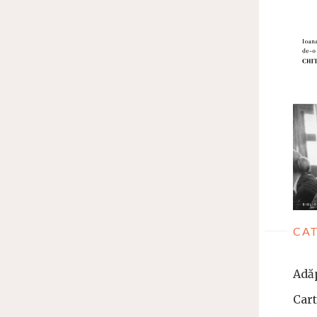
CAT
Adă
Car