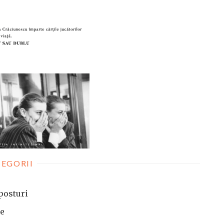
EGORII
posturi
te