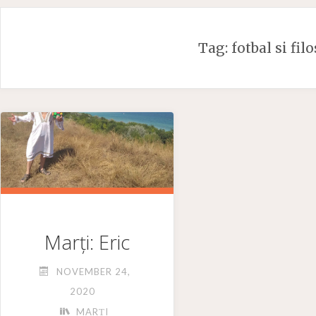
Skip
to
Tag:
fotbal si fil
content
Marți: Eric
NOVEMBER 24,
2020
MARȚI