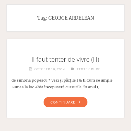
Tag:
GEORGE ARDELEAN
Il faut tenter de vivre (III)
OCTOBER 10, 2016
TEXTE CRUDE
de simona popescu * vezi și părțile I & II Cum se umple
Lumea la loc Abia începuseră cursurile, în anul I, …
"IL
CONTINUARE
FAUT
TENTER
DE
VIVRE