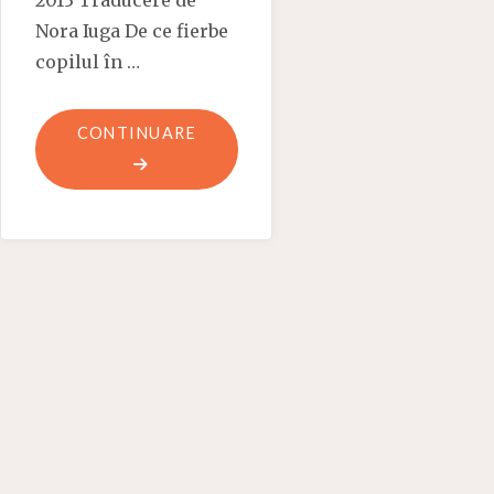
2013 Traducere de
Nora Iuga De ce fierbe
copilul în …
"POEMUL-
CONTINUARE
COPIL"