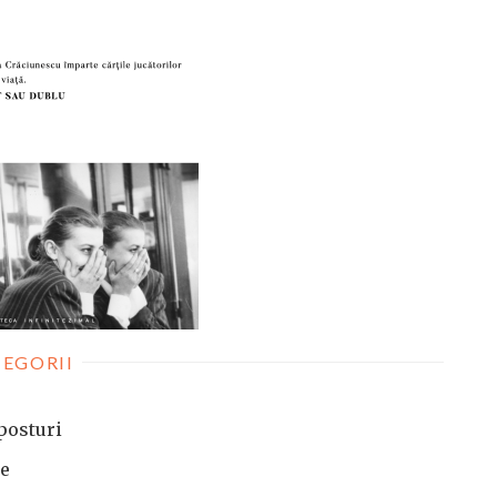
EGORII
posturi
te