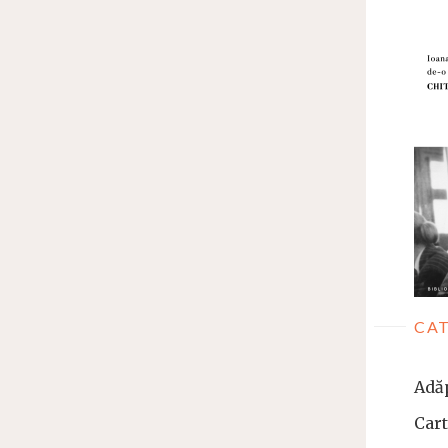
CAT
Adă
Car