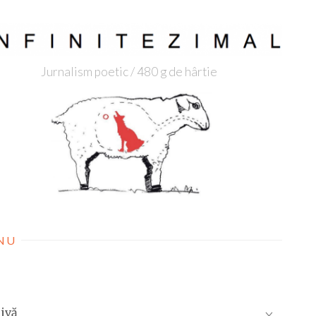
Jurnalism poetic / 480 g de hârtie
NU
ivă