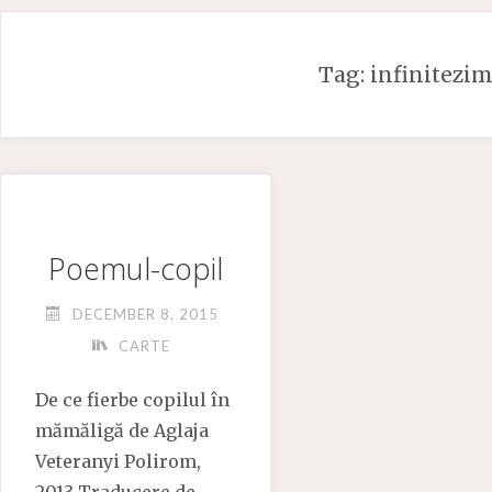
Skip
to
Tag:
infinitezim
content
Poemul-copil
DECEMBER 8, 2015
CARTE
De ce fierbe copilul în
mămăligă de Aglaja
Veteranyi Polirom,