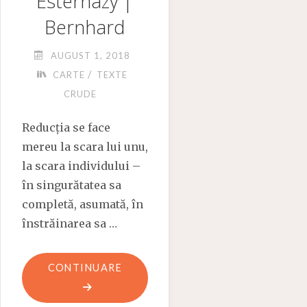
Esterházy |
Bernhard
AUGUST 1, 2018
/
CARTE
TEXTE
CRUDE
Reducția se face
mereu la scara lui unu,
la scara individului –
în singurătatea sa
completă, asumată, în
înstrăinarea sa …
"ÎNSTRĂINĂRI.
CONTINUARE
GOMBROWICZ
|