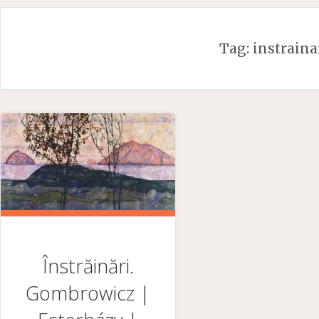
Skip
to
Tag:
instraina
content
Înstrăinări.
Gombrowicz |