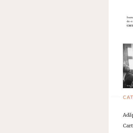
CAT
Adă
Car