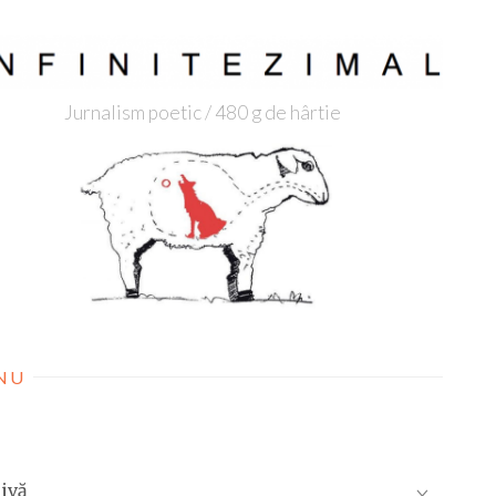
Jurnalism poetic / 480 g de hârtie
NU
ivă