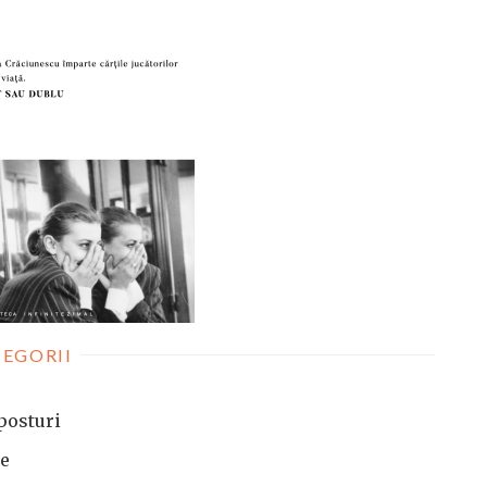
EGORII
posturi
te