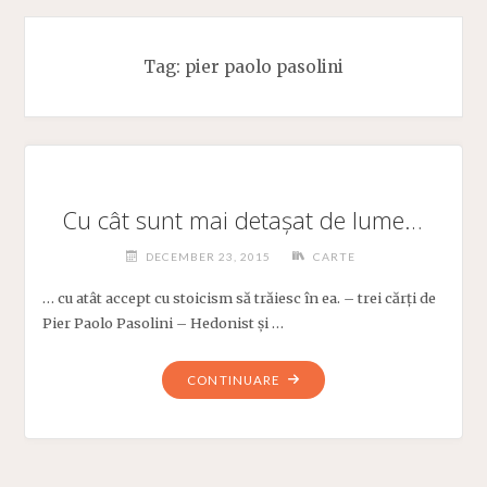
Tag:
pier paolo pasolini
Cu cât sunt mai detașat de lume…
DECEMBER 23, 2015
CARTE
… cu atât accept cu stoicism să trăiesc în ea. – trei cărți de
Pier Paolo Pasolini – Hedonist și …
"CU
CONTINUARE
CÂT
SUNT
MAI
DETAȘAT