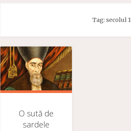
Skip
to
Tag:
secolul 1
content
O sută de
sardele