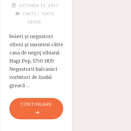
OCTOBER 13, 2017
/
CARTE
TEXTE
CRUDE
boieri şi negustori
olteni şi munteni către
casa de negoţ sibiană
Hagi Pop, 1750-1835
Negustorii balcanici
vorbitori de limbă
greacă …
"O
CONTINUARE
SUTĂ
DE
SARDELE"