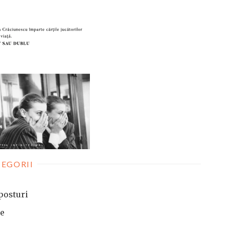
EGORII
posturi
te