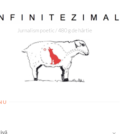
Jurnalism poetic / 480 g de hârtie
NU
ivă