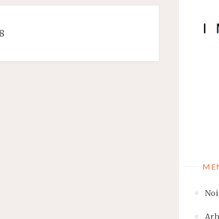
8
ME
Noi
Arh