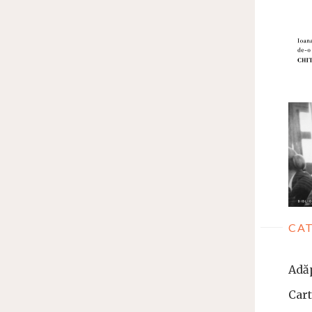
CAT
Adă
Car