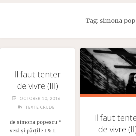
Skip
to
Tag:
simona pop
content
Il faut tenter
de vivre (III)
OCTOBER 10, 2016
TEXTE CRUDE
Il faut tent
de simona popescu *
de vivre (II
vezi și părțile I & II