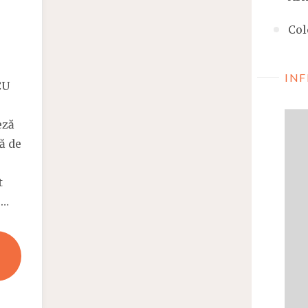
Col
INF
CU
eză
ă de
t
 …
IL
FAUT
TENTER
DE