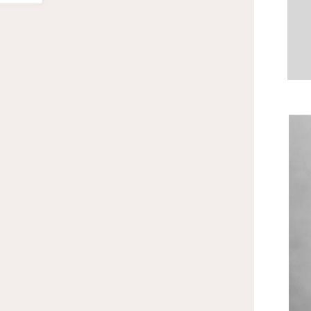
VIVRE
II)"