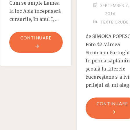
Cum se umple Lumea
SEPTEMBER 7,
la loc Abia începuseră
2016
cursurile, în anul I, …
TEXTE CRUDE
de SIMONA POPES
"IL
CONTINUARE
Foto © Mircea
FAUT
Struțeanu Portugh
TENTER
În prima săptămîn
DE
şcoală la Literele
VIVRE
bucureştene s-a ivi
(III)"
prilejul să-mi aleg
"
CONTINUARE