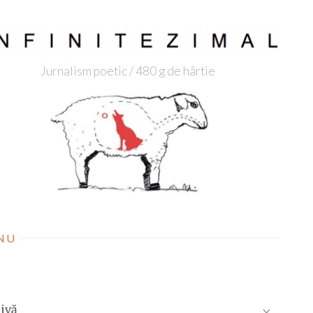
Jurnalism poetic / 480 g de hârtie
NU
ivă