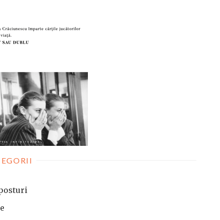
EGORII
posturi
te