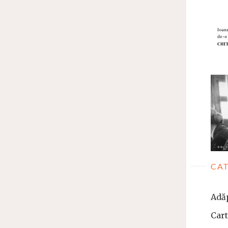
CAT
Adă
Car