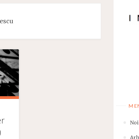
escu
ME
er
Noi
)
Arh