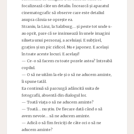
focalizează câte un detaliu. Încearcă și aparatul
cinematografic să observe care este detaliul
asupra căruia se oprește ea.
Straniu, la Linz, la Salzburg… și peste tot unde s-
au oprit, pare că se insinuează în unele imagini
silueta unui personaj, a aceluiași. E subțirel,
grațios și un pic ridicol. Nu e japonez. E același
în toate aceste locuri. E același!
— Ce-o să facem cu toate pozele astea? întreabă
copilul.
— O să ne uităm la ele și o să ne aducem aminte,
îi spune tatăl.
Ea continuă să parcurgă adâncită suita de
fotografii, absentă din dialogul lor.
— Toată viața o să ne aducem aminte?
— Toată… nu știu. De fiecare dată când o să
avem nevoie… să ne aducem aminte.
— Adică o să fim fericiți de câte ori o să ne
aducem aminte?