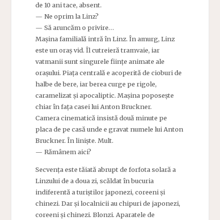
de 10 ani tace, absent.
— Ne oprim la Linz?
— Să aruncăm o privire…
Mașina familială intră în Linz. În amurg, Linz
este un oraș vid. Îl cutreieră tramvaie, iar
vatmanii sunt singurele ființe animate ale
orașului. Piața centrală e acoperită de cioburi de
halbe de bere, iar berea curge pe rigole,
caramelizat și apocaliptic. Mașina poposește
chiar în fața casei lui Anton Bruckner.
Camera cinematică insistă două minute pe
placa de pe casă unde e gravat numele lui Anton
Bruckner. În liniște. Mult.
— Rămânem aici?
Secvența este tăiată abrupt de forfota solară a
Linzului de a doua zi, scăldat în bucuria
indiferentă a turiștilor japonezi, coreeni și
chinezi. Dar și localnicii au chipuri de japonezi,
coreeni și chinezi. Blonzi. Aparatele de