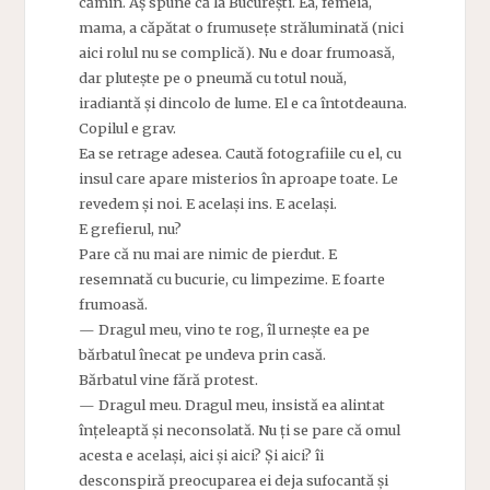
cămin. Aș spune că la București. Ea, femeia,
mama, a căpătat o frumusețe străluminată (nici
aici rolul nu se complică). Nu e doar frumoasă,
dar plutește pe o pneumă cu totul nouă,
iradiantă și dincolo de lume. El e ca întotdeauna.
Copilul e grav.
Ea se retrage adesea. Caută fotografiile cu el, cu
insul care apare misterios în aproape toate. Le
revedem și noi. E același ins. E același.
E grefierul, nu?
Pare că nu mai are nimic de pierdut. E
resemnată cu bucurie, cu limpezime. E foarte
frumoasă.
— Dragul meu, vino te rog, îl urnește ea pe
bărbatul înecat pe undeva prin casă.
Bărbatul vine fără protest.
— Dragul meu. Dragul meu, insistă ea alintat
înțeleaptă și neconsolată. Nu ți se pare că omul
acesta e același, aici și aici? Și aici? îi
desconspiră preocuparea ei deja sufocantă și