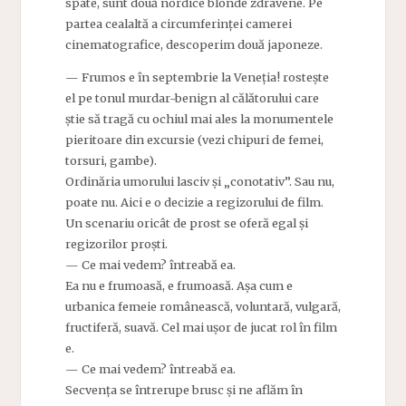
spate, sunt două nordice blonde zdravene. Pe
partea cealaltă a circumferinței camerei
cinematografice, descoperim două japoneze.
— Frumos e în septembrie la Veneția! rostește
el pe tonul murdar-benign al călătorului care
știe să tragă cu ochiul mai ales la monumentele
pieritoare din excursie (vezi chipuri de femei,
torsuri, gambe).
Ordinăria umorului lasciv și „conotativ”. Sau nu,
poate nu. Aici e o decizie a regizorului de film.
Un scenariu oricât de prost se oferă egal și
regizorilor proști.
— Ce mai vedem? întreabă ea.
Ea nu e frumoasă, e frumoasă. Așa cum e
urbanica femeie românească, voluntară, vulgară,
fructiferă, suavă. Cel mai ușor de jucat rol în film
e.
— Ce mai vedem? întreabă ea.
Secvența se întrerupe brusc și ne aflăm în