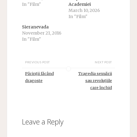
In "Film"
Academiei
March 10, 2026
In "Film"
Sieranevada
November 21, 2016
In "Film"
PREVIOUS POST
NEXT POST
Părinții făcând
Tragedia sexuării
dragoste
sau revoluțiile
care închid
Leave a Reply