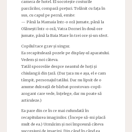
camera de hotel. El socotește costurile
parcărilor, compară prețuri. Tolănit cu fața în
sus, cu capul pe pernă, emite:
— Până la Mamaia într-o oră jumate, până la
Olănești într-o oră, Vatra Dornei în două ore
jumate, până la Baia Mare în trei ore și-un sfert.
Copilul tace grav și singur.
Ea recapitulează pozele pe display-ul aparatului.
Vedem și noi câteva.
Tatăl sporovăie despre neantul de hoți și
chiulangii din țară. (Dar țara nu e așa, el e cam
tâmpit, personajul tatălui. Dar nu lipsit de o
anume dulceață de bărbat-prostovan-copil-
arogant care vede, înțelege, dar nu poate să
articuleze.)
Ea pare din ce în ce mai cufundată în
recapitularea imaginilor. (Începe să-mi placă
mult de ea.) Urmărim și noi împreună câteva
succesiuni de imagini. Din când în când ea