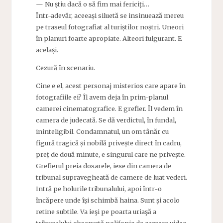
— Nu știu dacă o să fim mai fericiți…
Într-adevăr, aceeași siluetă se insinuează mereu
pe traseul fotografiat al turiștilor noștri. Uneori
în planuri foarte apropiate. Alteori fulgurant. E
același.
Cezură în scenariu.
Cine e el, acest personaj misterios care apare în
fotografiile ei? Îl avem deja în prim-planul
camerei cinematografice. E grefier. Îl vedem în
camera de judecată. Se dă verdictul, în fundal,
ininteligibil. Condamnatul, un om tânăr cu
figură tragică și nobilă privește direct în cadru,
preț de două minute, e singurul care ne privește.
Grefierul preia dosarele, iese din camera de
tribunal supravegheată de camere de luat vederi.
Intră pe holurile tribunalului, apoi într-o
încăpere unde îşi schimbă haina. Sunt și acolo
retine subtile. Va ieşi pe poarta uriaşă a
tribunalului observată polifonic de camere video