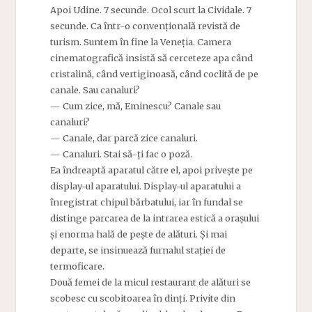
Apoi Udine. 7 secunde. Ocol scurt la Cividale. 7
secunde. Ca într-o convențională revistă de
turism. Suntem în fine la Veneția. Camera
cinematografică insistă să cerceteze apa când
cristalină, când vertiginoasă, când coclită de pe
canale. Sau canaluri?
— Cum zice, mă, Eminescu? Canale sau
canaluri?
— Canale, dar parcă zice canaluri.
— Canaluri. Stai să-ți fac o poză.
Ea îndreaptă aparatul către el, apoi privește pe
display-ul aparatului. Display-ul aparatului a
înregistrat chipul bărbatului, iar în fundal se
distinge parcarea de la intrarea estică a orașului
și enorma hală de pește de alături. Și mai
departe, se insinuează furnalul stației de
termoficare.
Două femei de la micul restaurant de alături se
scobesc cu scobitoarea în dinți. Privite din