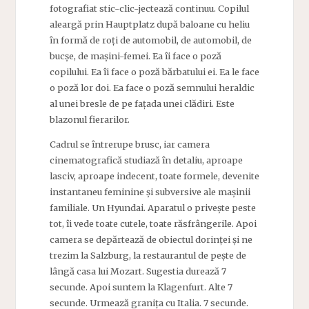
fotografiat stic-clic-jectează continuu. Copilul
aleargă prin Hauptplatz după baloane cu heliu
în formă de roți de automobil, de automobil, de
bucșe, de mașini-femei. Ea îi face o poză
copilului. Ea îi face o poză bărbatului ei. Ea le face
o poză lor doi. Ea face o poză semnului heraldic
al unei bresle de pe fațada unei clădiri. Este
blazonul fierarilor.
Cadrul se întrerupe brusc, iar camera
cinematografică studiază în detaliu, aproape
lasciv, aproape indecent, toate formele, devenite
instantaneu feminine și subversive ale mașinii
familiale. Un Hyundai. Aparatul o privește peste
tot, îi vede toate cutele, toate răsfrângerile. Apoi
camera se depărtează de obiectul dorinței și ne
trezim la Salzburg, la restaurantul de pește de
lângă casa lui Mozart. Sugestia durează 7
secunde. Apoi suntem la Klagenfurt. Alte 7
secunde. Urmează granița cu Italia. 7 secunde.