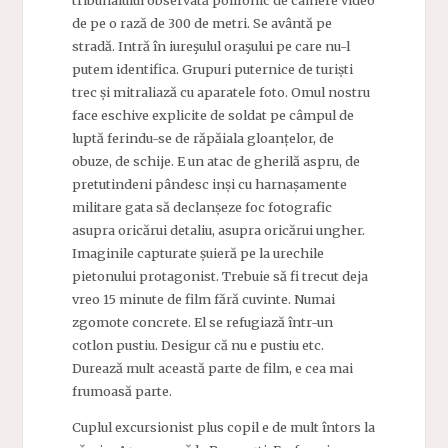
de pe o rază de 300 de metri. Se avântă pe
stradă. Intră în iureşulul oraşului pe care nu-l
putem identifica. Grupuri puternice de turiști
trec și mitraliază cu aparatele foto. Omul nostru
face eschive explicite de soldat pe câmpul de
luptă ferindu-se de răpăiala gloanțelor, de
obuze, de schije. E un atac de gherilă aspru, de
pretutindeni pândesc inși cu harnașamente
militare gata să declanșeze foc fotografic
asupra oricărui detaliu, asupra oricărui ungher.
Imaginile capturate șuieră pe la urechile
pietonului protagonist. Trebuie să fi trecut deja
vreo 15 minute de film fără cuvinte. Numai
zgomote concrete. El se refugiază într-un
cotlon pustiu. Desigur că nu e pustiu etc.
Durează mult această parte de film, e cea mai
frumoasă parte.
Cuplul excursionist plus copil e de mult întors la