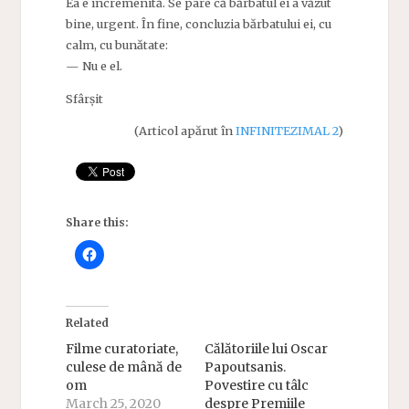
Ea e încremenită. Se pare că bărbatul ei a văzut
bine, urgent. În fine, concluzia bărbatului ei, cu
calm, cu bunătate:
— Nu e el.
Sfârșit
(Articol apărut în
INFINITEZIMAL 2
)
Share this:
Related
Filme curatoriate,
Călătoriile lui Oscar
culese de mână de
Papoutsanis.
om
Povestire cu tâlc
March 25, 2020
despre Premiile