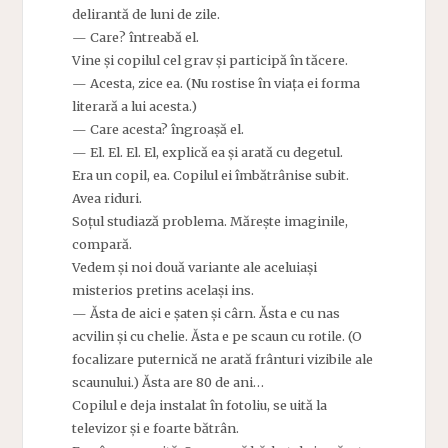
delirantă de luni de zile.
— Care? întreabă el.
Vine și copilul cel grav și participă în tăcere.
— Acesta, zice ea. (Nu rostise în viața ei forma
literară a lui acesta.)
— Care acesta? îngroașă el.
— El. El. El. El, explică ea și arată cu degetul.
Era un copil, ea. Copilul ei îmbătrânise subit.
Avea riduri.
Soțul studiază problema. Mărește imaginile,
compară.
Vedem și noi două variante ale aceluiași
misterios pretins același ins.
— Ăsta de aici e șaten și cârn. Ăsta e cu nas
acvilin și cu chelie. Ăsta e pe scaun cu rotile. (O
focalizare puternică ne arată frânturi vizibile ale
scaunului.) Ăsta are 80 de ani…
Copilul e deja instalat în fotoliu, se uită la
televizor și e foarte bătrân.