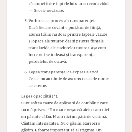
că atunci între faptele lui s-ar strecura vidul.
— Și cele nevăzute.
Vorbirea ca proces al transparenței.
Dacă fiecare cuvânt e purtător de ființă,
atunci trăim nu doar printre faptele văzute
și opace ale tuturor, dar și printre ființele
translucide ale cuvintelor tuturor. Așa cum
între noi se îndeasă și transparența
perdelelor de otravă.
Legea transparenței ca expresie etică.
Cei ce nu au nimic de ascuns nu au de nimic
a se teme.
Legea opacității (*).
Sunt atâtea cauze de apărat și de combătut care
nu mă privesc! E o mare neșansă aici: n-am nici
un părinte călău. N-am nici un părinte victimă.
Căutăm intensitatea. Nu o găsim. Rareori o
găsim. E foarte important să ai stigmat. Un