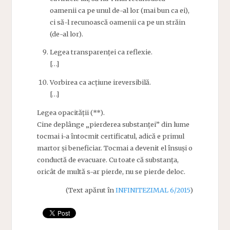
oamenii ca pe unul de-al lor (mai bun ca ei),
ci să-l recunoască oamenii ca pe un străin
(de-al lor).
Legea transparenței ca reflexie.
[…]
Vorbirea ca acțiune ireversibilă.
[…]
Legea opacității (**).
Cine deplânge „pierderea substanței” din lume
tocmai i-a întocmit certificatul, adică e primul
martor și beneficiar. Tocmai a devenit el însuși o
conductă de evacuare. Cu toate că substanța,
oricât de multă s-ar pierde, nu se pierde deloc.
(Text apărut în
INFINITEZIMAL 6/2015
)