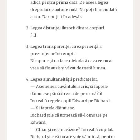
adică pentru prima dată. De aceea legea
dreptului de autor e nulă. Nu poți fi niciodată
autor. Dar poți fi în adevăr.
Legea distanței iluzorii dintre corpuri.
[…]
Legea transparenței ca experiență a
prezenței neîntrerupte.
Nu spune și nu face niciodată ceva ce nu ai
vrea să fie auzit și văzut de toată lumea.
Legea simultaneității predicatelor.
— Asemenea cuvântului scris, și faptele
dăinuiesc până în ziua de pe urmă? îl
întreabă regele copil Edward pe Richard .
— Și faptele dăinuiesc.
Richard știe că urmează să-l omoare pe
Edward.
— Chiar și cele nevăzute? întreabă copilul.
Richard știe că nu are voie să mintă, pentru