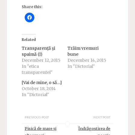
Share this:
Related
Transparență și
Trăim vremuri
spaimă (I)
bune
December 12, 2015
December 14, 2015
In "etica
In "Dictorial"
transparentei"
[Vai de mine, o să…]
October 18, 2014
In "Dictorial"
PREVIOUS POST
NEXT POST
Pisică de mare și
Îndrăgostirea de