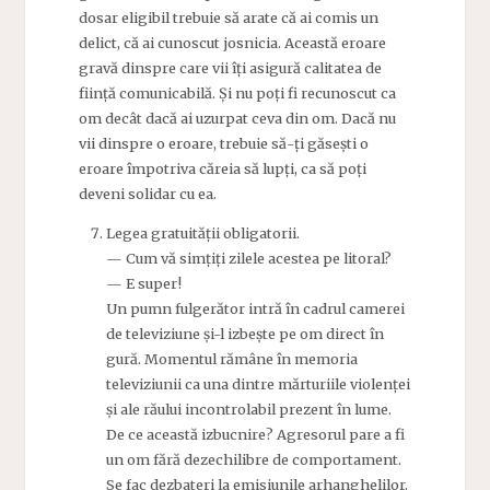
dosar eligibil trebuie să arate că ai comis un
delict, că ai cunoscut josnicia. Această eroare
gravă dinspre care vii îți asigură calitatea de
ființă comunicabilă. Și nu poți fi recunoscut ca
om decât dacă ai uzurpat ceva din om. Dacă nu
vii dinspre o eroare, trebuie să-ți găsești o
eroare împotriva căreia să lupți, ca să poți
deveni solidar cu ea.
Legea gratuității obligatorii
.
— Cum vă simțiți zilele acestea pe litoral?
— E super!
Un pumn fulgerător intră în cadrul camerei
de televiziune și-l izbește pe om direct în
gură. Momentul rămâne în memoria
televiziunii ca una dintre mărturiile violenței
și ale răului incontrolabil prezent în lume.
De ce această izbucnire? Agresorul pare a fi
un om fără dezechilibre de comportament.
Se fac dezbateri la emisiunile arhanghelilor.