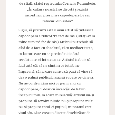
de sfială, sfatul regizorului
Corneliu Porumboiu:
„În cultura noastră se discută și există
încontinuu presiunea capodoperelor sau
rahaturi din astea.”
Sigur, să pretinzi astăzi unui artist să țintească
capodopera e ridicol. Te faci de râs. (Uitați-vă la
mine cum mă fac de râs.) Artistul nu trebuie să
aibă de-a face cu absolutul, ci cu mediocritatea,
cu lucruri care nu se pretind niciodată
revelatoare, ci interesante. Artistul trebuie să
facă artă cât să ne simțim cu toții bine
împreună, să nu care cumva să pară că vine să
dea o palmă publicului sau să supere pe cineva.
Nu ne confruntăm nici cu genii, nici cu
capodopere, ci doar cu încercări de la bun
început umile, la scară minusculă: artistul nu-și
propune să rezolve nimic, nu-și propune mult,
nu-și propune totul, ci puținul, minoratul este
visul său. El se vrea un discret deschizător de