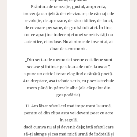
Frântura de senzație, gustul, amprenta,
inocența scrijelită: de televizoare, de cârnați, de
revoluție, de aprozare, de râuri idilice, de lunci,
de covoare persane, de grohăitul tatei. În fine,
tot ce aparține indecenței unei senzitivități nu
autentice, ci induse. Nu ai nimic de inventat, ai
doar de scormonit.
„Din sertarele memoriei scene cotidiene sunt
scoase și întinse pe sfoara de rufe, la uscat”,
spune un critic literar elogiind o tânără poetă.
Are dreptate, așa trebuie scris, cu poezia trebuie
mers până în pânzele albe (ale cârpelor din
gospodărie).
11.
Am lăsat sfatul cel mai important la urmă,
pentru că din clipa asta vei deveni poet cu acte
în regulă,
dacă cumva nu ai și devenit deja; iată sfatul care
să-ți alunge și cea mai mică urmă de îndoială și