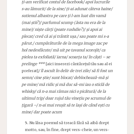
ți-am verificat contul de facebook/ apoi lucrurile
s-au lămurit/ de la sine/ ți-ai adunat câteva haine/
sutienul albastru pe care ți l-am luat din vamă
(mai știi?)/ parfumul scump (ăsta nu era de la
mine)/ niște cărți (poate rushdie?)/ și apoi ai
plecat/ cred că ai și trântit ușa./ sau poate mi s-a
părut./ cumpărăturile de la mega image zac pe
hol nedesfăcute/ mă uit pe tavanul scorojit/ ca
pielea ta exfoliată/ iarna/ scoarța ta/ în căști – se
prelinge ***
[aici inserezi cântărețul tău sau al ei
preferat]
/ îl ascult în delir de trei zile/ să fi fost un
semn/ cine știe/ sunt blocat/ deblochează-mă și
pe mine/ mă ridic și mă duc să-mi iau o sticlă de
whisky/ că n-a mai rămas nici o picătură/ de la
ultimul trip/ doar rujul tău vinețiu pe scrumul de
țigară –/ n-ai mai reușit să te lași de când ești cu
mine/ dar poate acum
5.
Nu lăsa poemul să treacă fără să aibă drept
motto, sau, în fine, drept vers-cheie, un vers-