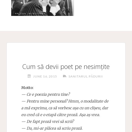
Cum să devii poet pe nesimțite
JUNE 16, 2015
SANITARUL PĂDURII
Motto
:
— Ce e poezia pentru tine?
— Pentru mine personal? Hmm, o modalitate de
a mă exprima, ca să vorbesc așa cu un clișeu, dar
eu cred că e o etapă către proză. Așa aș vrea.
— De fapt proză vrei să scrii?
— Da, mi-ar plăcea să scriu proză.