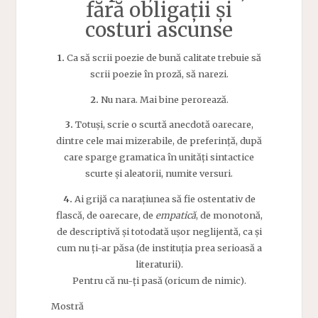
fără obligații și
costuri ascunse
1.
Ca să scrii poezie de bună calitate trebuie să
scrii poezie în proză, să narezi.
2.
Nu nara. Mai bine perorează.
3.
Totuși, scrie o scurtă anecdotă oarecare,
dintre cele mai mizerabile, de preferință, după
care sparge gramatica în unități sintactice
scurte și aleatorii, numite versuri.
4.
Ai grijă ca narațiunea să fie ostentativ de
flască, de oarecare, de
empatică
, de monotonă,
de descriptivă și totodată ușor neglijentă, ca și
cum nu ți-ar păsa (de instituția prea serioasă a
literaturii).
Pentru că nu-ți pasă (oricum de nimic).
Mostră