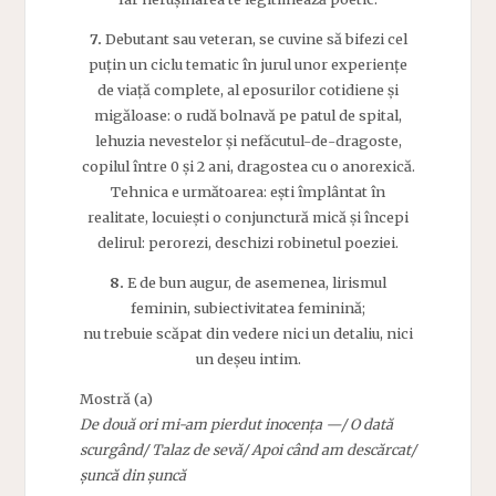
7.
Debutant sau veteran, se cuvine să bifezi cel
puțin un ciclu tematic în jurul unor experiențe
de viață complete, al eposurilor cotidiene și
migăloase: o rudă bolnavă pe patul de spital,
lehuzia nevestelor și nefăcutul-de-dragoste,
copilul între 0 și 2 ani, dragostea cu o anorexică.
Tehnica e următoarea: ești împlântat în
realitate, locuiești o conjunctură mică și începi
delirul: perorezi, deschizi robinetul poeziei.
8.
E de bun augur, de asemenea, lirismul
feminin, subiectivitatea feminină;
nu trebuie scăpat din vedere nici un detaliu, nici
un deșeu intim.
Mostră (a)
De două ori mi-am pierdut inocența —/ O dată
scurgând/ Talaz de sevă/ Apoi când am descărcat/
șuncă din șuncă