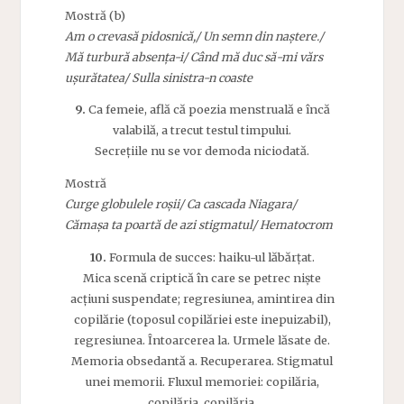
Mostră (b)
Am o crevasă pidosnică,/ Un semn din naștere./
Mă turbură absența-i/ Când mă duc să-mi vărs
ușurătatea/ Sulla sinistra-n coaste
9.
Ca femeie, află că poezia menstruală e încă
valabilă, a trecut testul timpului.
Secrețiile nu se vor demoda niciodată.
Mostră
Curge globulele roșii/ Ca cascada Niagara/
Cămașa ta poartă de azi stigmatul/ Hematocrom
10.
Formula de succes: haiku-ul lăbărțat.
Mica scenă criptică în care se petrec niște
acțiuni suspendate; regresiunea, amintirea din
copilărie (toposul copilăriei este inepuizabil),
regresiunea. Întoarcerea la. Urmele lăsate de.
Memoria obsedantă a. Recuperarea. Stigmatul
unei memorii. Fluxul memoriei: copilăria,
copilăria, copilăria.