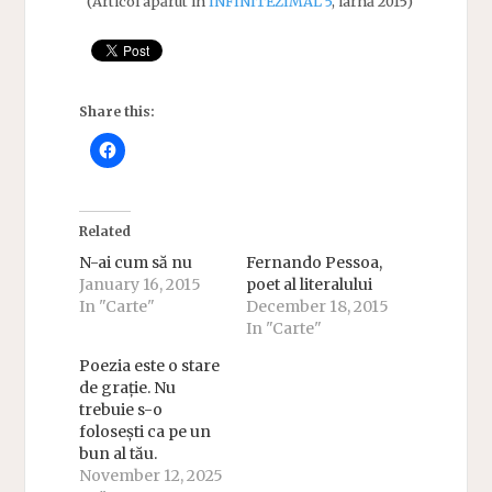
(Articol apărut în
INFINITEZIMAL 5
, iarnă 2015)
Share this:
Related
N-ai cum să nu
Fernando Pessoa,
January 16, 2015
poet al literalului
In "Carte"
December 18, 2015
In "Carte"
Poezia este o stare
de grație. Nu
trebuie s-o
folosești ca pe un
bun al tău.
November 12, 2025