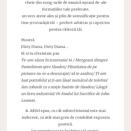
cheie din song-urile de muzică ușoară de-ale
formațiilor tale preferate,
un vers atent ales și plin de semnificație pentru
tine și tovarășii tăi – perfect arbitrar și capricios
pentru cititorii tăi.
Mostră
Dirty Diana, Dirty Diana…
Et si tu n’existais pas
Te-am văzut în tramvaiul 14 / Mergeam dinspre
Pantelimon spre Hasdeu/ Pilozitatea de pe
picioare nu m-a descurajat/ să te asaltez/ Ți-am
luat portofelul și ți-am lăsat numărul de telefon/
Am coborât cu o stație înainte de Hasdeu/ Lângă
un liceu industrial/ Pe fondul lui Sacrifice de John
Lennon.
6.
Altfel spus, cu cât subiectivismul este mai
indecent, cu atât mai greu de combătut expresia
poetică.
Iar nerușinarea te legitimează poetic.