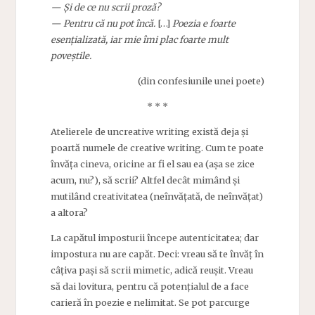
— Și de ce nu scrii proză?
— Pentru că nu pot încă.
[…]
Poezia e foarte
esențializată, iar mie îmi plac foarte mult
poveștile.
(din confesiunile unei poete)
* * *
Atelierele de uncreative writing există deja și
poartă numele de creative writing. Cum te poate
învăța cineva, oricine ar fi el sau ea (așa se zice
acum, nu?), să scrii? Altfel decât mimând și
mutilând creativitatea (neînvățată, de neînvățat)
a altora?
La capătul imposturii începe autenticitatea; dar
impostura nu are capăt. Deci: vreau să te învăț în
câțiva pași să scrii mimetic, adică reușit. Vreau
să dai lovitura, pentru că potențialul de a face
carieră în poezie e nelimitat. Se pot parcurge