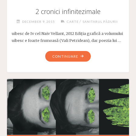
2 cronici infinitezimale
/
DECEMBER 9, 2015
CARTE
SANITARUL PĂDURII
uibesc de Iv cel Naiv Vellant, 2012 Ediția grafică a volumului
uibesc e foarte frumoasă (Vali Petridean), dar poezia lui …
"2
CONTINUARE
CRONICI
INFINITEZIMALE"