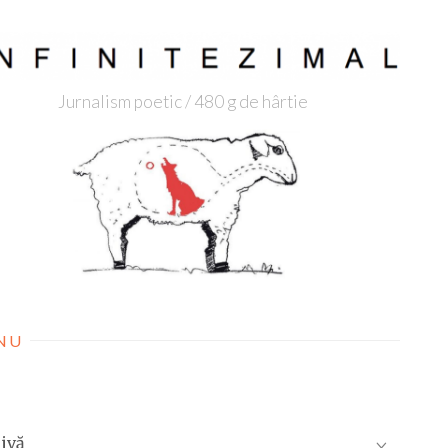
Jurnalism poetic / 480 g de hârtie
NU
ivă