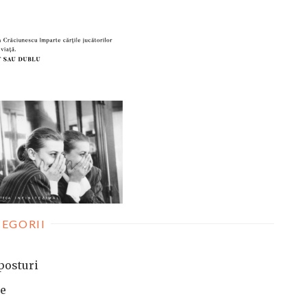
EGORII
posturi
te