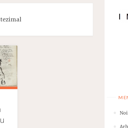
itezimal
ME
n
Noi
ru
Arh