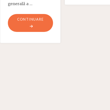
generală a …
Ș
"LAMARTINE:
CONTINUARE
„EU
NU
CUNOSC
HORTICULTURA
DECÂT
PRIN
PLĂCERILE
EI”"