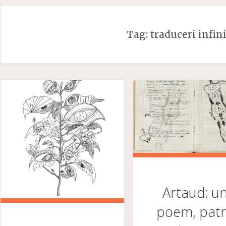
Skip
to
Tag:
traduceri infin
content
Artaud: u
poem, pat