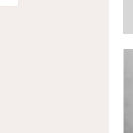
PATRU
TRADUCERI
I
O
ASIMPTOTĂ"