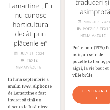
traduceri și
Lamartine: „Eu
asimptot
nu cunosc
MARCH 6, 202
horticultura
/
POEZIE
TEXT
decât prin
NEMAIVĂZUTE
plăcerile ei”
Poète noir (1925) P
JULY 13, 2024
noir, un sein de
TEXTE
pucelle te hante, p
NEMAIVĂZUTE
aigri, la vie bout et 
ville brûle, …
În luna septembrie a
anului 1848, Alphonse
CONTINUARE
de Lamartine a fost
invitat să țină un
discurs la întâlnirea