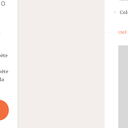
 o
ă
Col
1
INF
E
oète
oète
la
"ARTAUD:
UN
POEM,