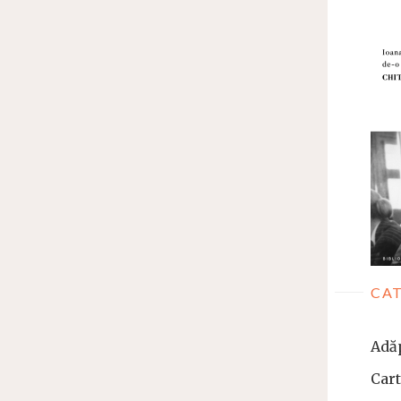
CAT
Adă
Car