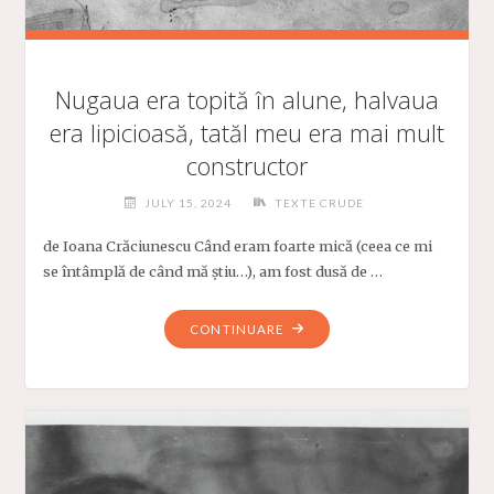
Nugaua era topită în alune, halvaua
era lipicioasă, tatăl meu era mai mult
constructor
JULY 15, 2024
TEXTE CRUDE
de Ioana Crăciunescu Când eram foarte mică (ceea ce mi
se întâmplă de când mă știu…), am fost dusă de …
"NUGAUA
CONTINUARE
ERA
TOPITĂ
ÎN
ALUNE,
HALVAUA
ERA