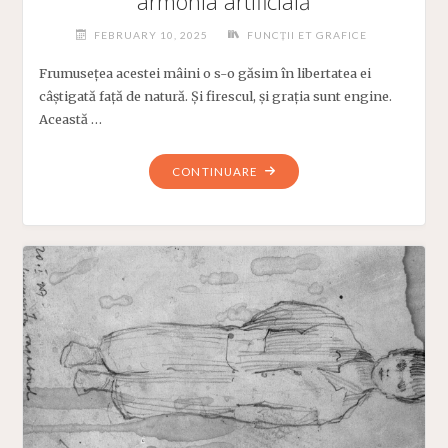
armonia artificială
FEBRUARY 10, 2025
FUNCȚII ET GRAFICE
Frumusețea acestei mâini o s-o găsim în libertatea ei
câștigată față de natură. Și firescul, și grația sunt engine.
Această …
"ARMONIA
CONTINUARE
ARTIFICIALĂ"