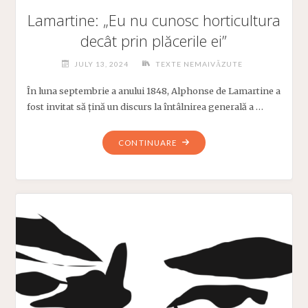
Lamartine: „Eu nu cunosc horticultura
decât prin plăcerile ei”
JULY 13, 2024
TEXTE NEMAIVĂZUTE
În luna septembrie a anului 1848, Alphonse de Lamartine a
fost invitat să țină un discurs la întâlnirea generală a …
"LAMARTINE:
CONTINUARE
„EU
NU
CUNOSC
HORTICULTURA
DECÂT
PRIN
PLĂCERILE
EI”"