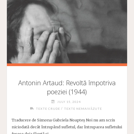
LIPICIOASĂ,
TATĂL
MEU
ERA
MAI
MULT
CONSTRUCTOR"
Antonin Artaud: Revoltă împotriva
poeziei (1944)
JULY 15, 2024
/
TEXTE CRUDE
TEXTE NEMAIVĂZUTE
Traducere de Simona Gabriela Noapteș Noi nu am scris
niciodată decât întrupând sufletul, dar întruparea sufletului
fusese deja făcută și …