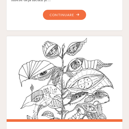
"ANTONIN
CONTINUARE
ARTAUD:
REVOLTĂ
ÎMPOTRIVA
POEZIEI
(1944)"