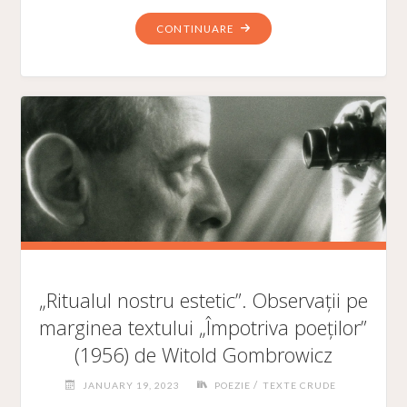
"LOOS
CONTINUARE
–
ORNAMENT
ȘI
CRIMĂ"
„Ritualul nostru estetic”. Observații pe
marginea textului „Împotriva poeților”
(1956) de Witold Gombrowicz
/
JANUARY 19, 2023
POEZIE
TEXTE CRUDE