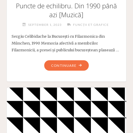
Puncte de echilibru. Din 1990 până
azi [Muzică]
SEPTEMBER 1, 2023
FUNCȚII ET GRAFICE
Sergiu Celibidache la București cu Filarmonica din
München, 1990 Memoria afectivă a membrilor
Filarmonicii, a presei și publicului bucureștean plasează …
"PUNCTE
CONTINUARE
DE
ECHILIBRU.
DIN
1990
PÂNĂ
AZI
[MUZICĂ]"