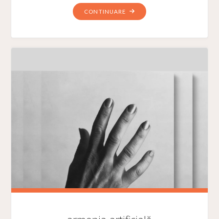
"POEZIA
CONTINUARE
ESTE
O
STARE
DE
GRAȚIE.
NU
TREBUIE
S-
O
FOLOSEȘTI
CA
PE
UN
BUN
AL
TĂU."