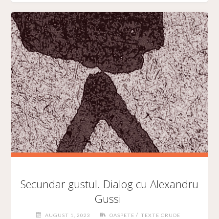
DE
ANI
DE
LIMBĂ
ROMÂNĂ"
Secundar gustul. Dialog cu Alexandru
Gussi
/
AUGUST 1, 2023
OASPETE
TEXTE CRUDE