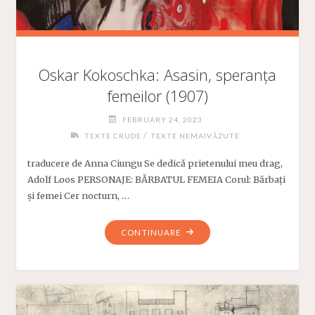
Oskar Kokoschka: Asasin, speranța
femeilor (1907)
FEBRUARY 24, 2023
/
TEXTE CRUDE
TEXTE NEMAIVĂZUTE
traducere de Anna Ciungu Se dedică prietenului meu drag,
Adolf Loos PERSONAJE: BĂRBATUL FEMEIA Corul: Bărbați
și femei Cer nocturn, …
"OSKAR
CONTINUARE
KOKOSCHKA:
ASASIN,
SPERANȚA
FEMEILOR
(1907)"