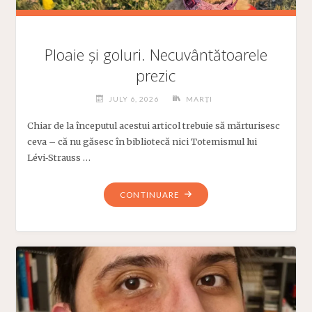
Ploaie și goluri. Necuvântătoarele
prezic
JULY 6, 2026
MARȚI
Chiar de la începutul acestui articol trebuie să mărturisesc
ceva – că nu găsesc în bibliotecă nici Totemismul lui
Lévi‑Strauss …
"PLOAIE
CONTINUARE
ȘI
GOLURI.
NECUVÂNTĂTOARELE
PREZIC"