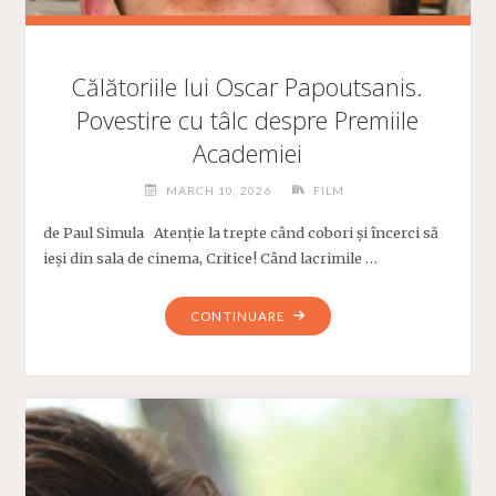
Călătoriile lui Oscar Papoutsanis.
Povestire cu tâlc despre Premiile
Academiei
MARCH 10, 2026
FILM
de Paul Simula Atenție la trepte când cobori și încerci să
ieși din sala de cinema, Critice! Când lacrimile …
"CĂLĂTORIILE
CONTINUARE
LUI
OSCAR
PAPOUTSANIS.
POVESTIRE
CU
TÂLC
DESPRE