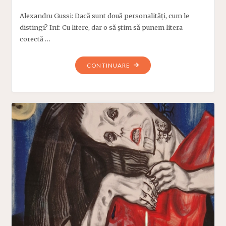
Alexandru Gussi: Dacă sunt două personalități, cum le
distingi? Inf: Cu litere, dar o să știm să punem litera
corectă …
"SECUNDAR
CONTINUARE
GUSTUL.
DIALOG
CU
ALEXANDRU
GUSSI "