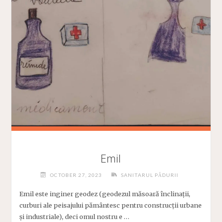
A
CUNOSCUT
TOATE
TRADIȚIILE
MUZICALE"
Emil
OCTOBER 27, 2023
SANITARUL PĂDURII
Emil este inginer geodez (geodezul măsoară înclinații,
curburi ale peisajului pământesc pentru construcții urbane
și industriale), deci omul nostru e …